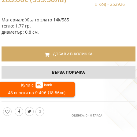
Код -
252926
Материал: Жълто злато 14k/585
тегло: 1.77 гр.
диаметър: 0.8 см.
ДОБАВИ В КОЛИЧКА
БЪРЗА ПОРЪЧКА
Купи с
48 вноски по 9.49€ (18.56лв)
ОЦЕНКА:
0
-
0
ГЛАСА