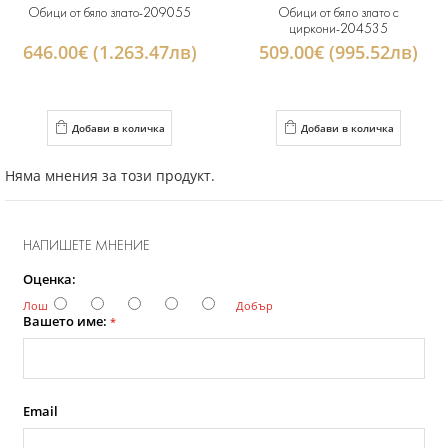
Обици от бяло злато-209055
Обици от бяло злато с
циркони-204535
646.00€ (1.263.47лв)
509.00€ (995.52лв)
Добави в количка
Добави в количка
Няма мнения за този продукт.
НАПИШЕТЕ МНЕНИЕ
Оценка:
Лош
Добър
Вашето име:
*
Email