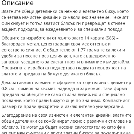
Описание
Златните обеци детелинки са нежно и елегантно бижу, което
съчетава изчистен дизайн и символично значение. Техният
фин силует и топъл златист блясък ги превръщат в стилен
акцент, подходящ за ежедневието и за специални поводи.
Обеците са изработени от жълто злато 14 карата (585) –
благороден метал, ценен заради своя мек оттенък и
естествено сияние. С общо тегло от 1.77 грама те са леки и
удобни за носене през целия ден, като същевременно
запазват усещането за елегантност и внимание към детайла.
Прецизната изработка подчертава гладката повърхност на
златото и придава на бижуто деликатен блясък.
Декоративният елемент е оформен като детелина с диаметър
0.8 см – символ на късмет, надежда и хармония. Тази форма
придава на обеците не само стилна визия, но и специално
послание, което прави бижуто още по-значимо. Компактният
размер ги прави дискретни и изключително универсални.
Благодарение на своя изчистен и елегантен дизайн, златните
обеци детелинки се комбинират лесно с различни стилове на
облекло. Те могат да бъдат носени самостоятелно като фин
акцент или съчетани с други златни бижута за по-завършена