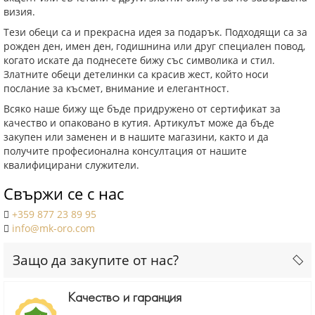
визия.
Тези обеци са и прекрасна идея за подарък. Подходящи са за
рожден ден, имен ден, годишнина или друг специален повод,
когато искате да поднесете бижу със символика и стил.
Златните обеци детелинки са красив жест, който носи
послание за късмет, внимание и елегантност.
Всяко наше бижу ще бъде придружено от сертификат за
качество и опаковано в кутия. Артикулът може да бъде
закупен или заменен и в нашите магазини, както и да
получите професионална консултация от нашите
квалифицирани служители.
Свържи се с нас
+359 877 23 89 95
info@mk-oro.com
Защо да закупите от нас?
Качество и гаранция