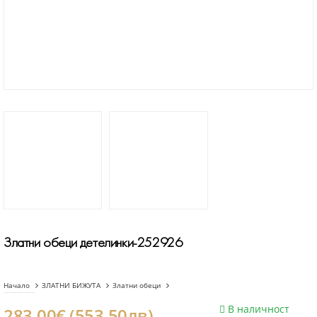
Златни обeци детелинки-252926
Начало
ЗЛАТНИ БИЖУТА
Златни обеци
В наличност
283.00€ (553.50лв)