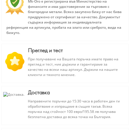
Mk-Oro е регистрирана във Министерство на
финансите и има удостоверение за търговия с
благородни метали. Всяко закупено бижу от нас бива
придружено от сертификат за качество. Документът
съдържа информация за индивидуалната
референция на артикула, пробата на злато или среброто, вида на
бижуто.
Преглед и тест
При получаване на Вашата поръчка имате право на
преглед и тест, ние държим и гарантираме за
качество на всеки наш артикул. Държим на нашите
клиенти и тяхното мнение.
Доставка
Направените поръчки до 15:30 часа в работен ден ги
обработваме и изпращаме в същия такъв. Всяка
поръчка над стойност 100 евро/195.58 лв получава
безплатна доставка до всяка точка на България.