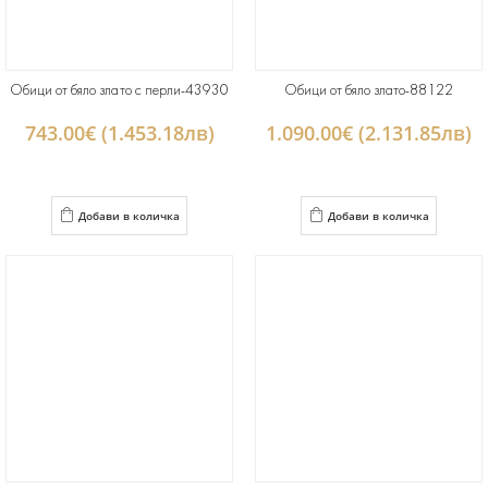
Обици от бяло злато с перли-43930
Обици от бяло злато-88122
743.00€ (1.453.18лв)
1.090.00€ (2.131.85лв)
Добави в количка
Добави в количка