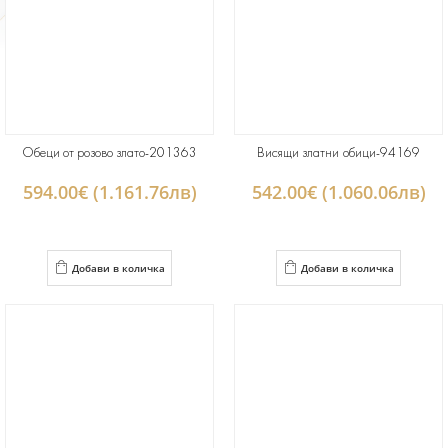
Обеци от розово злато-201363
Висящи златни обици-94169
594.00€ (1.161.76лв)
542.00€ (1.060.06лв)
Добави в количка
Добави в количка