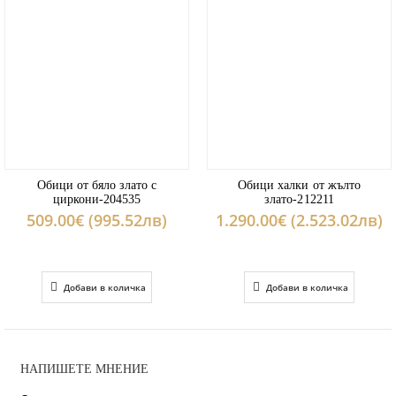
Обици от бяло злато с
Обици халки от жълто
циркони-204535
злато-212211
509.00€ (995.52лв)
1.290.00€ (2.523.02лв)
Добави в количка
Добави в количка
НАПИШЕТЕ МНЕНИЕ