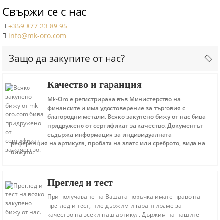
Свържи се с нас
+359 877 23 89 95
info@mk-oro.com
Защо да закупите от нас?
Качество и гаранция
Mk-Oro е регистрирана във Министерство на
финансите и има удостоверение за търговия с
благородни метали. Всяко закупено бижу от нас бива
придружено от сертификат за качество. Документът
съдържа информация за индивидуалната
референция на артикула, пробата на злато или среброто, вида на
бижуто.
Преглед и тест
При получаване на Вашата поръчка имате право на
преглед и тест, ние държим и гарантираме за
качество на всеки наш артикул. Държим на нашите