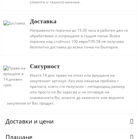
клиенти и тяхното мнение.
Доставка
Направените поръчки до 15:30 часа в работен ден ги
обработваме и изпращаме в същия такъв. Всяка
поръчка над стойност 100 евро/195.58 лв получава
безплатна доставка до всяка точка на България.
Сигурност
Имате 14 дни право на отказ или връщане на
закупеният артикул. Ако има някакъв проблем с
пратката, която сте получили – неподходящ размер
или просто не Ви харесва и не отговаря на
очакванията Ви, можете да замените или върнете
закупения от Вас продукт.
Доставки и цени
Плащане