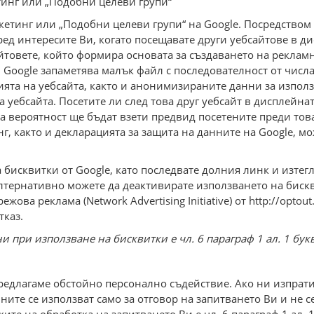
тинг или „Подобни целеви групи“
кетинг или „Подобни целеви групи“ на Google. Посредство
ед интересите Ви, когато посещавате други уебсайтове в д
йтовете, който формира основата за създаването на реклам
л Google запаметява малък файл с последователност от числа
ията на уебсайта, както и анонимизираните данни за използ
 уебсайта. Посетите ли след това друг уебсайт в дисплейна
ма вероятност ще бъдат взети предвид посетените преди т
 както и декларацията за защита на данните на Google, мо
бисквитки от Google, като последвате долния линк и изтег
 Алтернативно можете да деактивирате използването на биск
ва реклама (Network Advertising Initiative) от http://optout
тказ.
при използване на бисквитки е чл. 6 параграф 1 ал. 1 букв
едлагаме обстойно персонално съдействие. Ако ни изпратит
ите се използват само за отговор на запитването Ви и не с