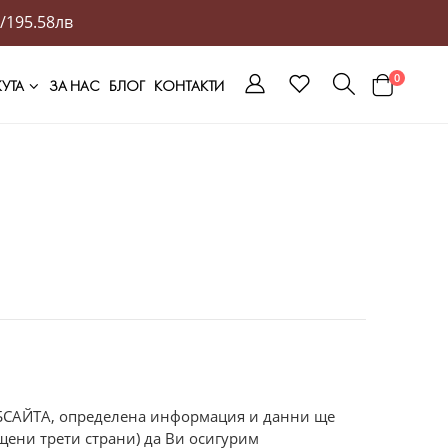
/195.58лв
0
ЖУТА
ЗА НАС
БЛОГ
КОНТАКТИ
УЕБСАЙТА, определена информация и данни ще
ощени трети страни) да Ви осигурим