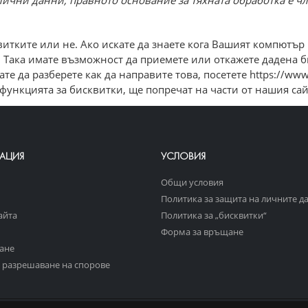
ични данни, правното основание за тяхната обработка е чл. 
итките или не. Ако искате да знаете кога Вашият компютър
ва. Така имате възможност да приемете или откажете дадена
те да разберете как да направите това, посетете https://ww
 функцията за бисквитки, ще попречат на части от нашия с
АЦИЯ
УСЛОВИЯ
Общи условия
Политика за защита на личните д
айта
Политика за „бисквитки“
Форма за връщане
ане
 разрешаване на спорове