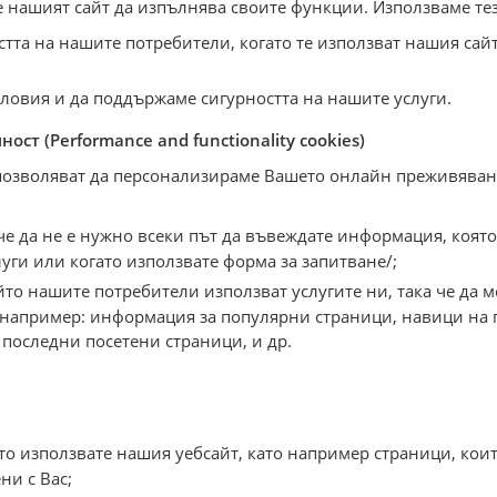
же нашият сайт да изпълнява своите функции. Използваме т
тта на нашите потребители, когато те използват нашия сай
ловия и да поддържаме сигурността на нашите услуги.
ст (Performance and functionality cookies)
 позволяват да персонализираме Вашето онлайн преживяван
е да не е нужно всеки път да въвеждате информация, която
уги или когато използвате форма за запитване/;
йто нашите потребители използват услугите ни, така че да
например: информация за популярни страници, навици на г
 последни посетени страници, и др.
о използвате нашия уебсайт, като например страници, коит
ни с Вас;