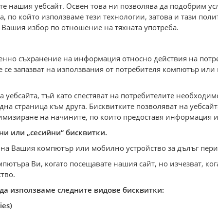
е нашия уебсайт. Освен това ни позволява да подобрим услу
а, по който използваме тези технологии, затова и тази пол
и Вашия избор по отношение на тяхната употреба.
менно съхранение на информация относно действия на потр
е се запазват на използвания от потребителя компютър или
а уебсайта, тъй като спестяват на потребителите необходи
една страница към друга. Бисквитките позволяват на уебсай
имизиране на начините, по които предоставя информация и
ни или „сесийни“ бисквитки.
 на Вашия компютър или мобилно устройство за дълъг пери
ютъра Ви, когато посещавате нашия сайт, но изчезват, кога
тво.
 да използваме следните видове бисквитки:
ies)