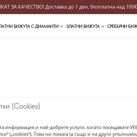
АТ ЗА КАЧЕСТВО! Доставка до 1 ден, безплатна над 100€
ЛАТНИ БИЖУТА С ДИАМАНТИ
ЗЛАТНИ БИЖУТА
СРЕБЪРНИ БИ
ки (Cookies)
ата информация и най-добрите услуги, когато посещавате 
тки“ („cookies“). Това ни помага (а също и на други упълном