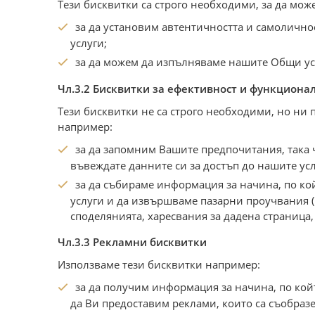
Тези бисквитки са строго необходими, за да мо
за да установим автентичността и самоличнос
услуги;
за да можем да изпълняваме нашите Общи ус
Чл.3.2 Бисквитки за ефективност и функционално
Тези бисквитки не са строго необходими, но ни
например:
за да запомним Вашите предпочитания, така ч
въвеждате данните си за достъп до нашите усл
за да събираме информация за начина, по ко
услуги и да извършваме пазарни проучвания (
споделянията, харесвания за дадена страница,
Чл.3.3 Рекламни бисквитки
Използваме тези бисквитки например:
за да получим информация за начина, по койт
да Ви предоставим реклами, които са съобразе