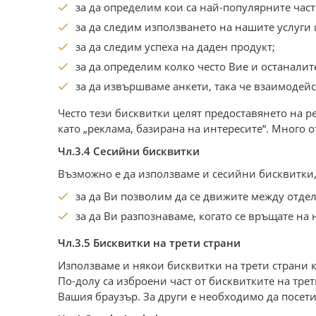
за да определим кои са най-популярните част
за да следим използването на нашите услуги и
за да следим успеха на даден продукт;
за да определим колко често Вие и останали
за да извършваме анкети, така че взаимодейс
Често тези бисквитки целят предоставянето на ре
като „реклама, базирана на интересите“. Много 
Чл.3.4 Сесийни бисквитки
Възможно е да използваме и сесийни бисквитки
за да Ви позволим да се движите между отделн
за да Ви разпознаваме, когато се връщате на 
Чл.3.5 Бисквитки на трети страни
Използваме и някои бисквитки на трети страни ка
По-долу са изброени част от бисквитките на тре
Вашия браузър. За други е необходимо да посети