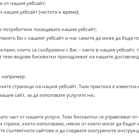
и от нашия уебсайт;
 нашия уебсайт (честота и време);
те потребители посещавате нашия уебсайт;
твието Ви с нашият уебсайт и нас самите да може да бъде п
клами, които са съобразени с Вас – както в нашия уебсайт, 
от тези видове бисквитки принадлежат на нашите доставчици
, например:
ите страници на нашия уебсайт. Тази практика е известна кат
нашия сайт, за да използвате услугите ни;
то част от нашите услуги. Тези бисквитки се управляват от 
ти страни, които използваме, някои от които могат да бъда
те съответните сайтове и да следвате осигурените инструкц