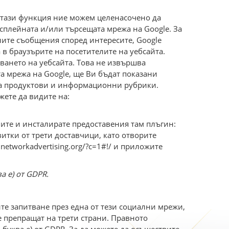
м тази функция ние можем целенасочено да
исплейната и/или търсещата мрежа на Google. За
ните съобщения според интересите, Google
 в браузърите на посетителите на уебсайта.
ването на уебсайта. Това не извършва
та мрежа на Google, ще Ви бъдат показани
ова продуктови и информационни рубрики.
жете да видите на:
лите и инсталирате предоставения там плъгин:
витки от трети доставчици, като отворите
.networkadvertising.org/?c=1#!/ и приложите
а е) от GDPR.
е запитване през една от тези социални мрежи,
е препращат на трети страни. Правното