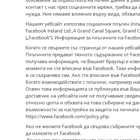
основание за обработката на лични данни в рамки
контакт с нас през социалните мрежи, трябва да 
нужда. Ние нямаме влияние върху вида, обхвата 
Нашият уебсайт използва социалния плъгин (плъг
Facebook Ireland Ltd.,4 Grand Canal Square, Grand C
(„Facebook“). Информация за плъгините на Faceboo
Когато се свържете със страница от нашия уебса
Плъгините предават тяхното съдържание от Faceb
получава информация, че Вашият браузър е изви
момента не сте вписани във Facebook. Тази инф
и се съхранява там. Ако сте вписани във Facebo
Когато взаимодействате с плъгини, например на
Освен това информацията се публикува във Ваши
доставчик на уебсайта ние не получаваме сведе
относно целта и обхвата на това събиране на да
възможности за настройка за защита на личната 
https://www.facebook.com/policy.php.
Ако не желаете Facebook да свързва събраните 
да излезете от Facebook.