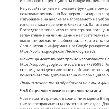
Използване на функцията на Google Inc. ремарке
На уебсайта си ние използваме функцията ремар
показваме реклама на Вас, персонализирана спор
извършване на анализ за използването на уебса
използва така наречените бисквитки. За тази це
Посредством това число се регистрират посещен
запаметяване на лични данни на посетителите на
вмъкнати рекламни съобщения, за които с голя
Допълнителна информация за Google ремаркетинг,
https://policies.google.com/technologies/ads.
Можете да деактивирате трайно използването на 
https://support.google.com/ads/answer/7395996.
страницата за деактивиране на Инициатива за мрежо
поместената там допълнителна информация за о
Правно основание за обработката на лични данни 
Чл.5 Социални мрежи и социални плъгини
Чрез нашите страници в социалните мрежи Ви пр
ние го препращаме към компетентния отдел. Данн