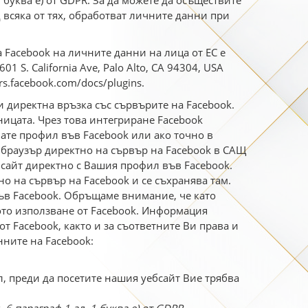
 буква е) от GDPR. За да можете да осъществите
д всяка от тях, обработват личните данни при
 Facebook на личните данни на лица от ЕС е
01 S. California Ave, Palo Alto, CA 94304, USA
rs.facebook.com/docs/plugins.
и директна връзка със сървърите на Facebook.
ницата. Чрез това интегриране Facebook
ате профил във Facebook или ако точно в
 браузър директно на сървър на Facebook в САЩ
бсайт директно с Вашия профил във Facebook.
о на сървър на Facebook и се съхранява там.
ъв Facebook. Обръщаме внимание, че като
ото използване от Facebook. Информация
т Facebook, както и за съответните Ви права и
нните на Facebook:
, преди да посетите нашия уебсайт Вие трябва