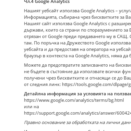
Чл.4 Google Analytics
Нашият уебсайт използва Google Analytics – услуга
Информацията, събирана чрез бисквитките за Ва
Нашият сайт използва Google Analytics с разшир
държави, които са страни по споразумението за 
отрязан от Google преди предаването му в САЩ. 
там. По поръчка на Дружеството Google използва
уебсайта и да предоставя на оператора на уебса
браузър в контекста на Google Analytics, няма да
Можете да предотвратите записването на бисквит
не бъдете в състояние да използвате всички фу
получени чрез бисквитките и отнасящи се до Ваш
от следния линк: https://tools.google.com/dlpage/g
Детайлна информация за условията на ползва
https://www.google.com/analytics/terms/bg.html
или на
https://support.google.com/analytics/answer/60042
Правно основание за обработката на лични данни 