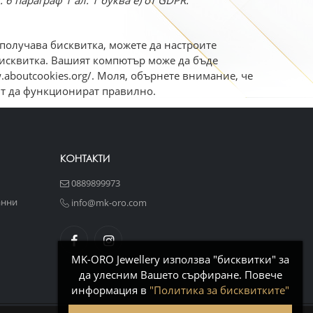
6 параграф 1 ал. 1 буква е) от GDPR.
 получава бисквитка, можете да настроите
 бисквитка. Вашият компютър може да бъде
w.aboutcookies.org/. Моля, обърнете внимание, че
айт да функционират правилно.
КОНТАКТИ
0889899973
анни
info@mk-oro.com
MK-ORO Jewellery използва "бисквитки" за
да улесним Вашето сърфиране. Повече
информация в
"Политика за бисквитките"