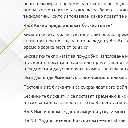
персонализирано преживяване, когато посещават
онова, което търсите. Искаме да разберете начин
технологии, които използваме, какво правят те 
Чл.2 Какво представляват бисквитките?
Бисквитките са малки текстови файлове, за вре
активност при посещаването на даден уебсайт. Т
време в зависимост от вида си.
Бисквитките спомагат за по-удобно използване н
път, когато посещават сайта или преминават от 
нередности и да установява възможности за опт
Има два вида бисквитки – постоянни и времен
Постоянните бисквитки се съхраняват като файл
Сесийните бисквитки се поставят временно в комп
не се съхраняват за постоянно на Вашето устройс
Чл.3 Ние и нашите доставчици на услуги може
Чл.3.1 Задължителни бисквитки (essential cook