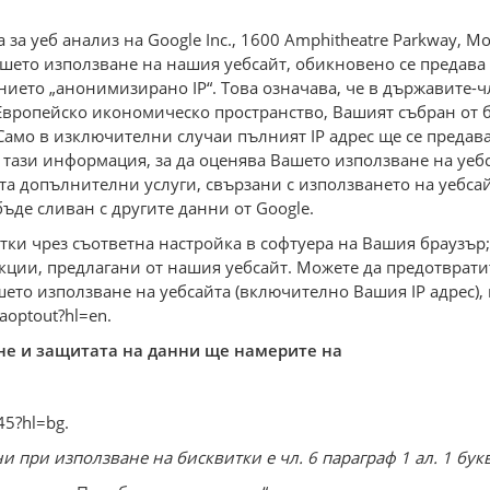
 за уеб анализ на Google Inc., 1600 Amphitheatre Parkway, Mou
шето използване на нашия уебсайт, обикновено се предава 
ението „анонимизирано IP“. Това означава, че в държавите-
Европейско икономическо пространство, Вашият събран от би
Само в изключителни случаи пълният IP адрес ще се предав
 тази информация, за да оценява Вашето използване на уебс
йта допълнителни услуги, свързани с използването на уебсай
 бъде сливан с другите данни от Google.
ки чрез съответна настройка в софтуера на Вашия браузър;
нкции, предлагани от нашия уебсайт. Можете да предотврати
ето използване на уебсайта (включително Вашия IP адрес), 
aoptout?hl=en.
не и защитата на данни ще намерите на
45?hl=bg.
при използване на бисквитки е чл. 6 параграф 1 ал. 1 букв