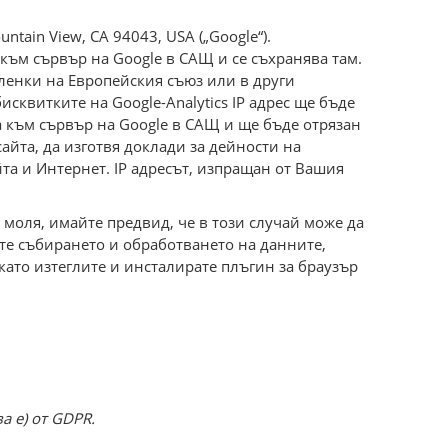
ntain View, CA 94043, USA („Google“).
към сървър на Google в САЩ и се съхранява там.
членки на Европейския съюз или в други
сквитките на Google-Analytics IP адрес ще бъде
а към сървър на Google в САЩ и ще бъде отрязан
айта, да изготвя доклади за дейности на
та и Интернет. IP адресът, изпращан от Вашия
 моля, имайте предвид, че в този случай може да
те събирането и обработването на данните,
като изтеглите и инсталирате плъгин за браузър
а е) от GDPR.