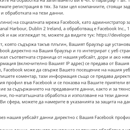
те на обработка на запитването Ви е чл. 6 параграф 1 ал. 1
имате регистрация в тях. За тази цел компаниите, стоящи за
и обработката на тези данни.
ини) на социалната мрежа Facebook, като администратор за
anal Harbour, Dublin 2 Ireland, а обработващ е Facebook Inc., 16
k и как изглеждат те, можете да видите тук: https://develope
йт, която съдържа такъв плъгин, Вашият браузър ще установ
ook директно на Вашия браузър и го интегрират с уеб стра
кал съответната страница от нашия уебсайт, дори и ако ням
ормация (включително Вашият ІР адрес) се предава от Вашия
ok, Facebook може да свърже Вашето посещение на нашия уе
пишете коментар, тази информация също се предава директн
я профил във Facebook и се показва на Вашите приятели в
ние за съдържанието на предаваните данни, както и за тяхн
нни, по-нататъшната обработка и използване на тези данни о
Ви сфера, можете да намерите в указанията за защита на да
чрез нашия уебсайт данни директно с Вашия Facebook профил