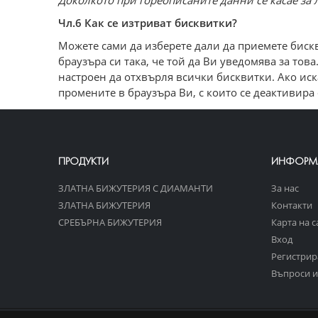
Доколкото при гореописаните данни се касае за л
Чл.6 Как се изтриват бисквитки?
Можете сами да изберете дали да приемете бискв
браузъра си така, че той да Ви уведомява за то
настроен да отхвърля всички бисквитки. Ако иска
промените в браузъра Ви, с които се деактивира
ПРОДУКТИ
ИНФОРМ
ЗЛАТНА БИЖУТЕРИЯ С ДИАМАНТИ
За нас
ЗЛАТНА БИЖУТЕРИЯ
Контакти
СРЕБЪРНА БИЖУТЕРИЯ
Карта на с
Вход
Регистрир
Въпроси и