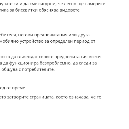
гите си и да сме сигурни, че лесно ще намерите
итика за бисквитки обяснява видовете
ебителя, негови предпочитания или друга
 мобилно устройство за определен период от
мостта да въвеждат своите предпочитания всеки
та да функционира безпроблемно, да следи за
 общува с потребителите.
од от време.
то затворите страницата, което означава, че те