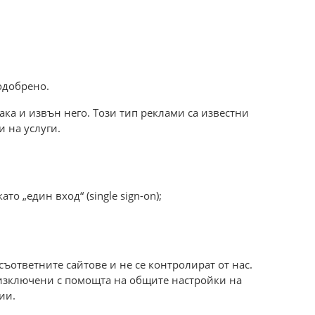
одобрено.
така и извън него. Този тип реклами са известни
 на услуги.
о „един вход“ (single sign-on);
съответните сайтове и не се контролират от нас.
т изключени с помощта на общите настройки на
ии.