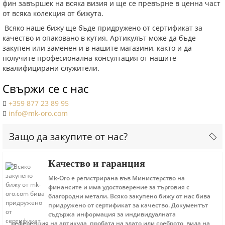
фин завършек на всяка визия и ще се превърне в ценна част
от всяка колекция от бижута.
Всяко наше бижу ще бъде придружено от сертификат за
качество и опаковано в кутия. Артикулът може да бъде
закупен или заменен и в нашите магазини, както и да
получите професионална консултация от нашите
квалифицирани служители.
Свържи се с нас
+359 877 23 89 95
info@mk-oro.com
Защо да закупите от нас?
Качество и гаранция
Mk-Oro е регистрирана във Министерство на
финансите и има удостоверение за търговия с
благородни метали. Всяко закупено бижу от нас бива
придружено от сертификат за качество. Документът
съдържа информация за индивидуалната
референция на артикула, пробата на злато или среброто, вида на