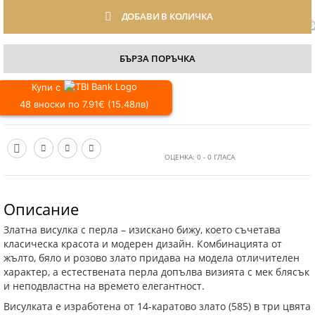
ДОБАВИ В КОЛИЧКА
БЪРЗА ПОРЪЧКА
Купи с
48 вноски по 7.91€ (15.48лв)
ОЦЕНКА:
0
-
0
ГЛАСА
Описание
Златна висулка с перла – изискано бижу, което съчетава
класическа красота и модерен дизайн. Комбинацията от
жълто, бяло и розово злато придава на модела отличителен
характер, а естествената перла допълва визията с мек блясък
и неподвластна на времето елегантност.
Висулката е изработена от 14-каратово злато (585) в три цвята