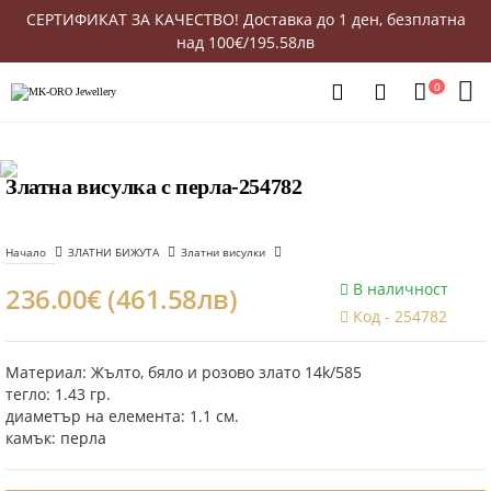
СЕРТИФИКАТ ЗА КАЧЕСТВО! Доставка до 1 ден, безплатна
над 100€/195.58лв
0
Златна висулка с перла-254782
Начало
ЗЛАТНИ БИЖУТА
Златни висулки
В наличност
236.00€ (461.58лв)
Код -
254782
Материал: Жълто, бяло и розово злато 14k/585
тегло: 1.43 гр.
диаметър на елемента: 1.1 см.
камък: перла