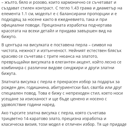
– жълто, бяло и розово, които хармонично се съчетават и
създават стилен контраст. С тегло 1.43 грама и диаметър на
елемента 1.1 см, моделът е с балансирани пропорции и е
подходящ за носене както в ежедневието, така и при
официални поводи. Прецизната изработка подчертава
красотата на всеки детайл и придава завършен вид на
бижуто.
В центъра на висулката е поставена перла – символ на
чистота, нежност и изтънченост. Нейният естествен блясък
красиво се съчетава с трите нюанса на златото,
превръщайки висулката в елегантен акцент, който лесно се
комбинира с различни видове синджири и други златни
бижута.
Златната висулка с перла е прекрасен избор за подарък за
рожден ден, годишнина, абитуриентски бал, сватба или друг
специален повод. Това е бижу с непреходен стил, което носи
усещане за изисканост и ще бъде ценено и носено с
удоволствие години наред.
Ако търсите златна висулка с перла, която съчетава
трицветно 14-каратово злато, прецизна изработка и
класическа визия, този модел е отличен избор. Тя ще придаде