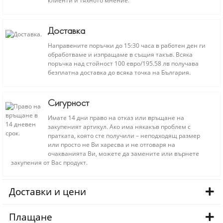
клиенти и тяхното мнение.
Доставка
Направените поръчки до 15:30 часа в работен ден ги
обработваме и изпращаме в същия такъв. Всяка
поръчка над стойност 100 евро/195.58 лв получава
безплатна доставка до всяка точка на България.
Сигурност
Имате 14 дни право на отказ или връщане на
закупеният артикул. Ако има някакъв проблем с
пратката, която сте получили – неподходящ размер
или просто не Ви харесва и не отговаря на
очакванията Ви, можете да замените или върнете
закупения от Вас продукт.
Доставки и цени
Плащане