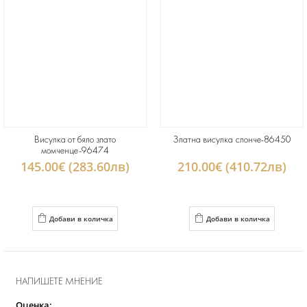
Висулка от бяло злато
Златна висулка слонче-86450
момченце-96474
145.00€ (283.60лв)
210.00€ (410.72лв)
Добави в количка
Добави в количка
НАПИШЕТЕ МНЕНИЕ
Оценка: