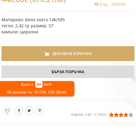
Код -
209056
Материал: Бяло злато 14k/585
тегло: 2.42 гр размер: 57
камъни: циркони
ДОБАВИ В КОЛИЧКА
БЪРЗА ПОРЪЧКА
Купи с
48 вноски по 15.02€ (29.38лв)
ОЦЕНКА:
3.80
-
5
ГЛАСА