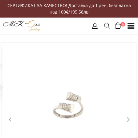
СЕРТИФИКАТ ЗА КАЧЕСТВО! Доставка до 1 ден, безплатна
над 100€/195.58лв
0