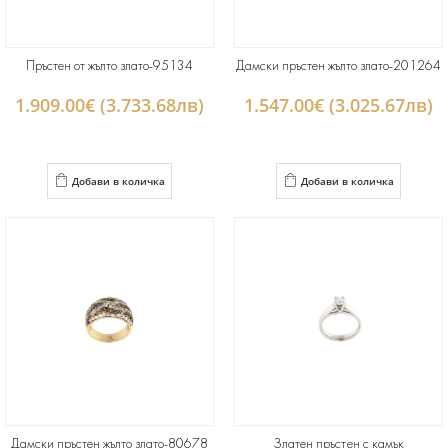
Пръстен от жълто злато-95134
Дамски пръстен жълто злато-201264
1.909.00€ (3.733.68лв)
1.547.00€ (3.025.67лв)
Добави в количка
Добави в количка
Дамски пръстен жълто злато-80678
Златен пръстен с камък