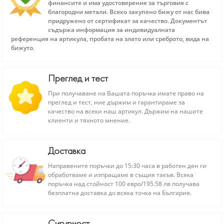
финансите и има удостоверение за търговия с
благородни метали. Всяко закупено бижу от нас бива
придружено от сертификат за качество. Документът
съдържа информация за индивидуалната
референция на артикула, пробата на злато или среброто, вида на
бижуто.
Преглед и тест
При получаване на Вашата поръчка имате право на
преглед и тест, ние държим и гарантираме за
качество на всеки наш артикул. Държим на нашите
клиенти и тяхното мнение.
Доставка
Направените поръчки до 15:30 часа в работен ден ги
обработваме и изпращаме в същия такъв. Всяка
поръчка над стойност 100 евро/195.58 лв получава
безплатна доставка до всяка точка на България.
Сигурност