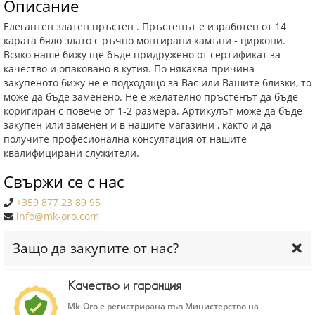
Описание
Елегантен златен пръстен . Пръстенът е изработен от 14
карата бяло злато с ръчно монтирани камъни - циркони.
Всяко наше бижу ще бъде придружено от сертификат за
качество и опаковано в кутия. По някаква причина
закупеното бижу не е подходящо за Вас или Вашите близки, то
може да бъде заменено. Не е желателно пръстенът да бъде
коригиран с повече от 1-2 размера. Артикулът може да бъде
закупен или заменен и в нашите магазини , както и да
получите професионална консултация от нашите
квалифицирани служители.
Свържи се с нас
+359 877 23 89 95
info@mk-oro.com
Защо да закупите от нас?
Качество и гаранция
Mk-Oro е регистрирана във Министерство на