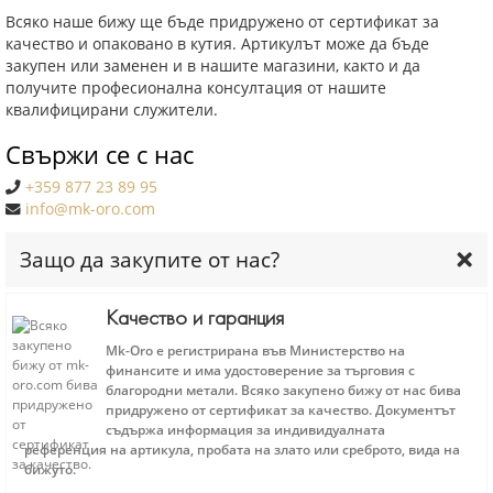
Всяко наше бижу ще бъде придружено от сертификат за
качество и опаковано в кутия. Артикулът може да бъде
закупен или заменен и в нашите магазини, както и да
получите професионална консултация от нашите
квалифицирани служители.
Свържи се с нас
+359 877 23 89 95
info@mk-oro.com
Защо да закупите от нас?
Качество и гаранция
Mk-Oro е регистрирана във Министерство на
финансите и има удостоверение за търговия с
благородни метали. Всяко закупено бижу от нас бива
придружено от сертификат за качество. Документът
съдържа информация за индивидуалната
референция на артикула, пробата на злато или среброто, вида на
бижуто.