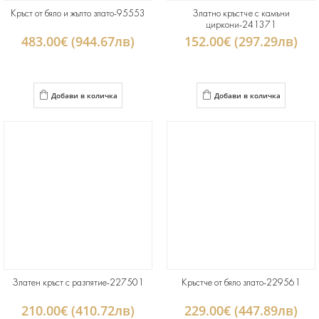
Кръст от бяло и жълто злато-95553
Златно кръстче с камъни
циркони-241371
483.00€ (944.67лв)
152.00€ (297.29лв)
Добави в количка
Добави в количка
Златен кръст с разпятие-227501
Кръстче от бяло злато-229561
210.00€ (410.72лв)
229.00€ (447.89лв)