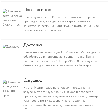
Преглед и тест
При получаване на Вашата поръчка имате право на
преглед и тест, ние държим и гарантираме за
качество на всеки наш артикул. Държим на нашите
клиенти и тяхното мнение.
Доставка
Направените поръчки до 15:30 часа в работен ден ги
обработваме и изпращаме в същия такъв. Всяка
поръчка над стойност 100 евро/195.58 лв получава
безплатна доставка до всяка точка на България.
Сигурност
Имате 14 дни право на отказ или връщане на
закупеният артикул. Ако има някакъв проблем с
пратката, която сте получили – неподходящ размер
или просто не Ви харесва и не отговаря на
очакванията Ви, можете да замените или върнете