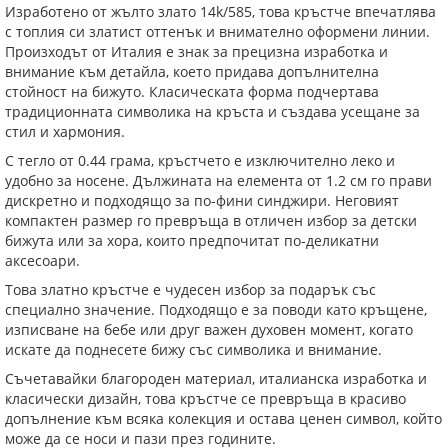
Изработено от жълто злато 14k/585, това кръстче впечатлява
с топлия си златист оттенък и внимателно оформени линии.
Произходът от Италия е знак за прецизна изработка и
внимание към детайла, което придава допълнителна
стойност на бижуто. Класическата форма подчертава
традиционната символика на кръста и създава усещане за
стил и хармония.
С тегло от 0.44 грама, кръстчето е изключително леко и
удобно за носене. Дължината на елемента от 1.2 см го прави
дискретно и подходящо за по-фини синджири. Неговият
компактен размер го превръща в отличен избор за детски
бижута или за хора, които предпочитат по-деликатни
аксесоари.
Това златно кръстче е чудесен избор за подарък със
специално значение. Подходящо е за поводи като кръщене,
изписване на бебе или друг важен духовен момент, когато
искате да поднесете бижу със символика и внимание.
Съчетавайки благороден материал, италианска изработка и
класически дизайн, това кръстче се превръща в красиво
допълнение към всяка колекция и остава ценен символ, който
може да се носи и пази през годините.