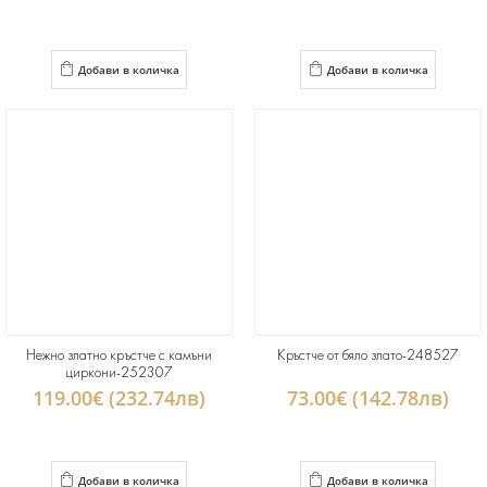
Добави в количка
Добави в количка
Нежно златно кръстче с камъни
Кръстче от бяло злато-248527
циркони-252307
119.00€ (232.74лв)
73.00€ (142.78лв)
Добави в количка
Добави в количка