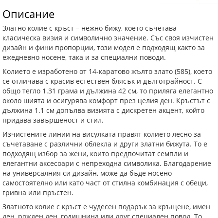
Описание
Златно колие с кръст – нежно бижу, което съчетава
класическа визия и символично значение. Със своя изчистен
дизайн и фини пропорции, този модел е подходящ както за
ежедневно носене, така и за специални поводи.
Колието е изработено от 14-каратово жълто злато (585), което
се отличава с красив естествен блясък и дълготрайност. С
общо тегло 1.31 грама и дължина 42 см, то приляга елегантно
около шията и осигурява комфорт през целия ден. Кръстът с
дължина 1.1 см допълва визията с дискретен акцент, който
придава завършеност и стил.
Изчистените линии на висулката правят колието лесно за
съчетаване с различни облекла и други златни бижута. То е
подходящ избор за жени, които предпочитат семпли и
елегантни аксесоари с непреходна символика. Благодарение
на универсалния си дизайн, може да бъде носено
самостоятелно или като част от стилна комбинация с обеци,
гривна или пръстен.
Златното колие с кръст е чудесен подарък за кръщене, имен
ден, рожден ден, годишнина или друг специален повод. То