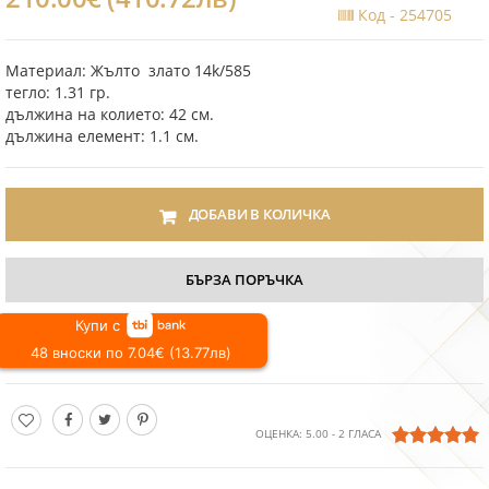
Код -
254705
Материал: Жълто злато 14k/585
тегло: 1.31 гр.
дължина на колието: 42 см.
дължина елемент: 1.1 см.
ДОБАВИ В КОЛИЧКА
БЪРЗА ПОРЪЧКА
Купи с
48 вноски по 7.04€ (13.77лв)
ОЦЕНКА:
5.00
-
2
ГЛАСА