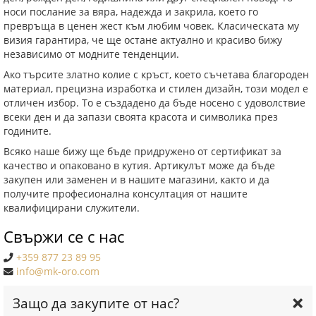
носи послание за вяра, надежда и закрила, което го
превръща в ценен жест към любим човек. Класическата му
визия гарантира, че ще остане актуално и красиво бижу
независимо от модните тенденции.
Ако търсите златно колие с кръст, което съчетава благороден
материал, прецизна изработка и стилен дизайн, този модел е
отличен избор. То е създадено да бъде носено с удоволствие
всеки ден и да запази своята красота и символика през
годините.
Всяко наше бижу ще бъде придружено от сертификат за
качество и опаковано в кутия. Артикулът може да бъде
закупен или заменен и в нашите магазини, както и да
получите професионална консултация от нашите
квалифицирани служители.
Свържи се с нас
+359 877 23 89 95
info@mk-oro.com
Защо да закупите от нас?