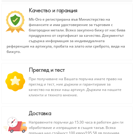
Качество и гаранция
Mk-Oro е регистрирана във Министерство на
финансите и има удостоверение за търговия с
благородни метали. Всяко закупено бижу от нас бива
придружено от сертификат за качество. Документът
съдържа информация за индивидуалната
референция на артикула, пробата на злато или среброто, вида на
бижуто.
Преглед и тест
При получаване на Вашата поръчка имате право на
преглед и тест, ние държим и гарантираме за
качество на всеки наш артикул. Държим на нашите
клиенти и тяхното мнение.
Доставка
Направените поръчки до 15:30 часа в работен ден ги
обработваме и изпращаме в същия такъв. Всяка
поръчка над стойност 100 евро/195.58 лв получава