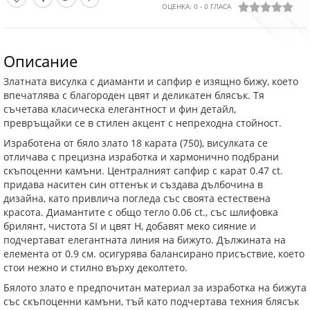
ОЦЕНКА:
0
-
0
ГЛАСА
Описание
Златната висулка с диаманти и сапфир е изящно бижу, което
впечатлява с благороден цвят и деликатен блясък. Тя
съчетава класическа елегантност и фин детайл,
превръщайки се в стилен акцент с непреходна стойност.
Изработена от бяло злато 18 карата (750), висулката се
отличава с прецизна изработка и хармонично подбрани
скъпоценни камъни. Централният сапфир с карат 0.47 ct.
придава наситен син оттенък и създава дълбочина в
дизайна, като привлича погледа със своята естествена
красота. Диамантите с общо тегло 0.06 ct., със шлифовка
брилянт, чистота SI и цвят H, добавят меко сияние и
подчертават елегантната линия на бижуто. Дължината на
елемента от 0.9 см. осигурява балансирано присъствие, което
стои нежно и стилно върху деколтето.
Бялото злато е предпочитан материал за изработка на бижута
със скъпоценни камъни, тъй като подчертава техния блясък