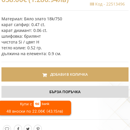
Код -
22513496
Материал: Бяло злато 18k/750
карат сапфир: 0.47 ct.
карат диамант: 0.06 ct.
шлифовка: брилянт
чистота Si / цвят H
тегло колие: 0.52 гр.
дължина на елемента: 0.9 см.
ДОБАВИ В КОЛИЧКА
БЪРЗА ПОРЪЧКА
Купи с
48 вноски по 22.06€ (43.15лв)