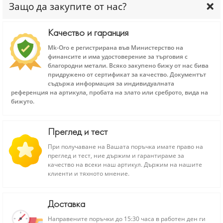
Защо да закупите от нас?
Качество и гаранция
Mk-Oro е регистрирана във Министерство на
финансите и има удостоверение за търговия с
благородни метали. Всяко закупено бижу от нас бива
придружено от сертификат за качество. Документът
съдържа информация за индивидуалната
референция на артикула, пробата на злато или среброто, вида на
бижуто.
Преглед и тест
При получаване на Вашата поръчка имате право на
преглед и тест, ние държим и гарантираме за
качество на всеки наш артикул. Държим на нашите
клиенти и тяхното мнение.
Доставка
Направените поръчки до 15:30 часа в работен ден ги