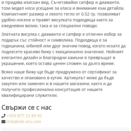
и придава изискан вид. Съчетавайки сапфир и диаманти,
този модел носи усещане за класа и внимание към детайла.
Компактният размер и лекото тегло от 0.52 гр. позволяват
удобно носене и правят висулката подходяща както за
ежедневни визии, така и за специални поводи.
Златната висулка с диаманти и сапфир е отличен избор за
подарък със стойност и символика. Подходяща е за
годишнина, юбилей или друг значим повод, когато искате да
поднесете красиво бижу с емоционално значение. Нейният
елегантен дизайн и благородни камъни я превръщат в
украшение, което остава ценен спомен за дълго време.
Всяко наше бижу ще бъде придружено от сертификат за
качество и опаковано в кутия. Артикулът може да бъде
закупен или заменен и в нашите магазини, както и да
получите професионална консултация от нашите
квалифицирани служители.
Свържи се с нас
+359 877 23 89 95
info@mk-oro.com