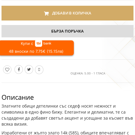
ДОБАВИ В КОЛИЧКА
БЪРЗА ПОРЪЧКА
Купи с
48 вноски по 7.75€ (15.15лв)
ОЦЕНКА:
5.00
-
1
ГЛАСА
Описание
Златните обици детелинки със седеф носят нежност и
символика в едно фино бижу. Елегантни и деликатни, те са
създадени да добавят светъл акцент и усещане за късмет във
всяка визия.
Изработени от жълто злато 14k (585), обиците впечатляват с