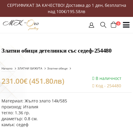
СЕРТИФИКАТ ЗА КАЧЕСТВО! Доставка до 1 ден, безплатна
над 100€/195.58лв
0
Златни обици детелинки със седеф-254480
Начало
ЗЛАТНИ БИЖУТА
Златни обеци
В наличност
231.00€ (451.80лв)
Код -
254480
Материал: Жълто злато 14k/585
произход: Италия
тегло: 1.36 гр.
диаметър: 0.8 см.
камък: седеф