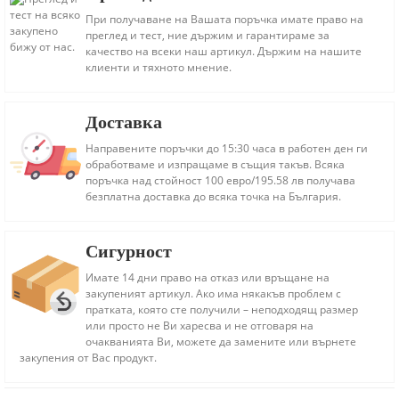
При получаване на Вашата поръчка имате право на
преглед и тест, ние държим и гарантираме за
качество на всеки наш артикул. Държим на нашите
клиенти и тяхното мнение.
Доставка
Направените поръчки до 15:30 часа в работен ден ги
обработваме и изпращаме в същия такъв. Всяка
поръчка над стойност 100 евро/195.58 лв получава
безплатна доставка до всяка точка на България.
Сигурност
Имате 14 дни право на отказ или връщане на
закупеният артикул. Ако има някакъв проблем с
пратката, която сте получили – неподходящ размер
или просто не Ви харесва и не отговаря на
очакванията Ви, можете да замените или върнете
закупения от Вас продукт.