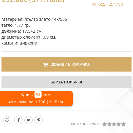
Код -
254798
Материал: Жълто злато 14k/585
тегло: 1.77 гр.
дължина: 17.5+2 см.
диаметър елемент: 0.9 см.
камъни: циркони
ДОБАВИ В КОЛИЧКА
БЪРЗА ПОРЪЧКА
Купи с
48 вноски по 9.79€ (19.15лв)
ОЦЕНКА:
0
-
0
ГЛАСА