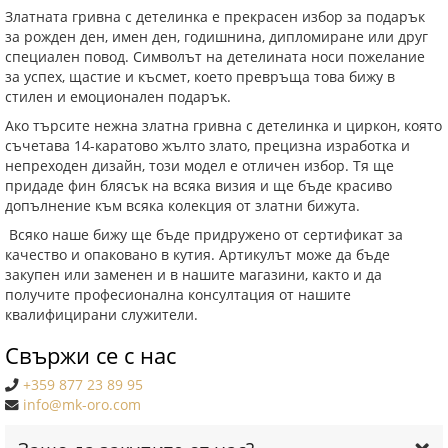
Златната гривна с детелинка е прекрасен избор за подарък
за рожден ден, имен ден, годишнина, дипломиране или друг
специален повод. Символът на детелината носи пожелание
за успех, щастие и късмет, което превръща това бижу в
стилен и емоционален подарък.
Ако търсите нежна златна гривна с детелинка и циркон, която
съчетава 14-каратово жълто злато, прецизна изработка и
непреходен дизайн, този модел е отличен избор. Тя ще
придаде фин блясък на всяка визия и ще бъде красиво
допълнение към всяка колекция от златни бижута.
Всяко наше бижу ще бъде придружено от сертификат за
качество и опаковано в кутия. Артикулът може да бъде
закупен или заменен и в нашите магазини, както и да
получите професионална консултация от нашите
квалифицирани служители.
Свържи се с нас
+359 877 23 89 95
info@mk-oro.com