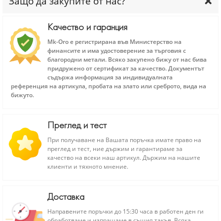
Защо да закупите от нас?
Качество и гаранция
Mk-Oro е регистрирана във Министерство на
финансите и има удостоверение за търговия с
благородни метали. Всяко закупено бижу от нас бива
придружено от сертификат за качество. Документът
съдържа информация за индивидуалната
референция на артикула, пробата на злато или среброто, вида на
бижуто.
Преглед и тест
При получаване на Вашата поръчка имате право на
преглед и тест, ние държим и гарантираме за
качество на всеки наш артикул. Държим на нашите
клиенти и тяхното мнение.
Доставка
Направените поръчки до 15:30 часа в работен ден ги
обработваме и изпращаме в същия такъв. Всяка