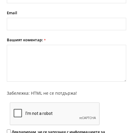
Email
Вашият коментар:
*
Забележка: HTML не се потдържа!
Декларирам, че се запознах с информациите за