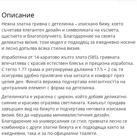
Описание
Нежна златна гривна с детелинка – изискано бижу, което
съчетава елегантен дизайн и символиката на късмета,
щастието и благополучието. Благодарение на своята
деликатна визия, този модел е подходящ за ежедневно носене
и лесно допълва всяка стилна визия.
Изработена от 14-каратово жълто злато (585), гривната
впечатлява с красив естествен блясък и прецизна изработка.
С тегло 1.77 грама и регулируема дължина 17.5 + 2 см, тя
осигурява удобно прилягане към китката и комфорт през
целия ден. Фината верижка подчертава елегантността на
централния елемент с форма на детелинка.
Детелинката е украсена с циркон, който добавя деликатно
сияние и красиво отразява светлината. Камъкът придава
завършен вид на бижуто и подчертава неговата изискана
визия, без да нарушава минималистичния дизайн.
Благодарение на универсалния си стил, гривната лесно се
комбинира с други златни бижута и е подходяща както за
ежедневни, така и за по-официални тоалети.