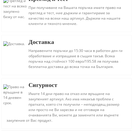
При получаване на Вашата поръчка имате право на
преглед и тест, ние държим и гарантираме за
качество на всеки наш артикул. Държим на нашите
клиенти и тяхното мнение.
Доставка
Направените поръчки до 15:30 часа в работен ден ги
обработваме и изпращаме в същия такъв. Всяка
поръчка над стойност 100 евро/195.58 лв получава
безплатна доставка до всяка точка на България.
Сигурност
Имате 14 дни право на отказ или връщане на
закупеният артикул. Ако има някакъв проблем с
пратката, която сте получили – неподходящ размер
или просто не Ви харесва и не отговаря на
очакванията Ви, можете да замените или върнете
закупения от Вас продукт.