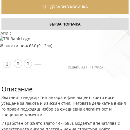
ДОБАВИ В КОЛИЧКА
БЪРЗА ПОРЪЧКА
Купи с
48 вноски по 4.66€ (9.12лв)
ОЦЕНКА:
4.31
-
13
ГЛАСА
Описание
Златният синджир тип анкара е фин акцент, който носи
усещане за лекота и изискан стил. Неговата деликатна визия
го прави подходящ избор за ежедневна елегантност и
специални моменти.
Изработен от жълто злато 14k (585), моделът впечатлява с
характерната анкара плетка – нежна структура, която