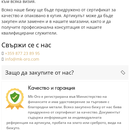
към всяка визия.
Всяко наше бижу ще бъде придружено от сертификат за
качество и опаковано в кутия. Артикулът може да бъде
закупен или заменен и в нашите магазини, както и да
получите професионална консултация от нашите
квалифицирани служители.
Свържи се с нас
+359 877 23 89 95
info@mk-oro.com
Защо да закупите от нас?
Качество и гаранция
Mk-Oro е регистрирана във Министерство на
финансите и има удостоверение за търговия с
благородни метали. Всяко закупено бижу от нас бива
придружено от сертификат за качество. Документът
съдържа информация за индивидуалната
референция на артикула, пробата на злато или среброто, вида на
бижуто.