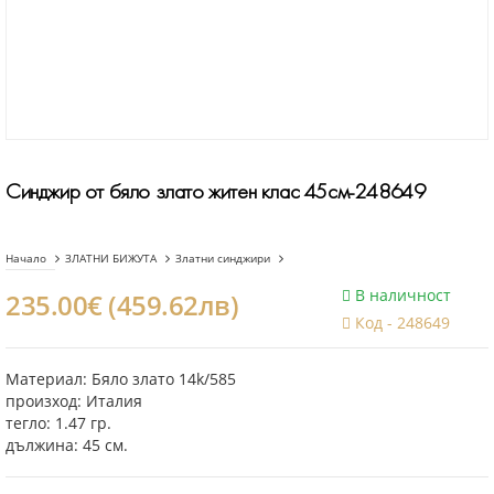
Синджир от бяло злато житен клас 45см-248649
Начало
ЗЛАТНИ БИЖУТА
Златни синджири
В наличност
235.00€ (459.62лв)
Код -
248649
Материал: Бяло злато 14k/585
произход: Италия
тегло: 1.47 гр.
дължина: 45 см.