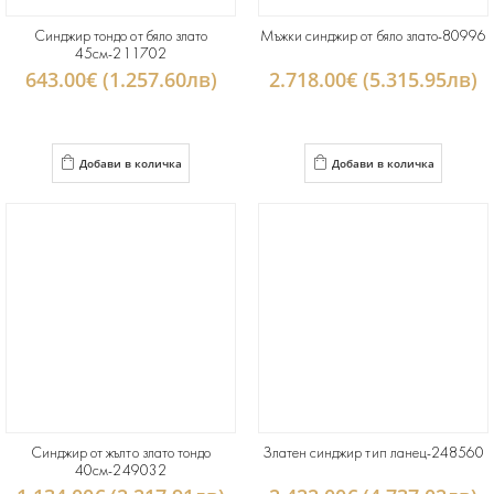
Синджир тондо от бяло злато
Мъжки синджир от бяло злато-80996
45см-211702
643.00€ (1.257.60лв)
2.718.00€ (5.315.95лв)
Добави в количка
Добави в количка
Синджир от жълто злато тондо
Златен синджир тип ланец-248560
40см-249032