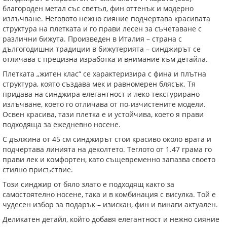
благороден метал със светъл, фин оттенък и модерно
излъчване. Неговото нежно сияние подчертава красивата
структура на плетката и го прави лесен за съчетаване с
различни бижута. Произведен в Италия – страна с
дългогодишни традиции в бижутерията – синджирът се
отличава с прецизна изработка и внимание към детайла.
Плетката „житен клас“ се характеризира с фина и плътна
структура, която създава мек и равномерен блясък. Тя
придава на синджира елегантност и леко текстурирано
излъчване, което го отличава от по-изчистените модели.
Освен красива, тази плетка е и устойчива, което я прави
подходяща за ежедневно носене.
С дължина от 45 см синджирът стои красиво около врата и
подчертава линията на деколтето. Теглото от 1.47 грама го
прави лек и комфортен, като същевременно запазва своето
стилно присъствие.
Този синджир от бяло злато е подходящ както за
самостоятелно носене, така и в комбинация с висулка. Той е
чудесен избор за подарък – изискан, фин и винаги актуален.
Деликатен детайл, който добавя елегантност и нежно сияние