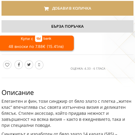
ДОБАВИ В КОЛИЧКА
БЪРЗА ПОРЪЧКА
Купи с
48 вноски по 7.88€ (15.41лв)
ОЦЕНКА:
4.33
-
6
ГЛАСА
Описание
Елегантен и фин, този синджир от бяло злато с плетка „житен
клас“ впечатлява със своята изтънчена визия и деликатен
блясък. Стилен аксесоар, който придава нежност и
завършеност на всяка визия – както в ежедневието, така и
при специални поводи.
Синджирът е изработен от бяло злато 14 карата (585) –