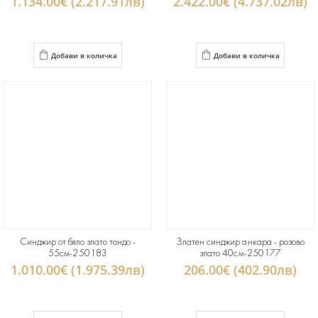
1.134.00€ (2.217.91лв)
2.422.00€ (4.737.02лв)
Добави в количка
Добави в количка
Синджир от бяло злато тондо -
Златен синджир анкара - розово
55см-250183
злато 40см-250177
1.010.00€ (1.975.39лв)
206.00€ (402.90лв)