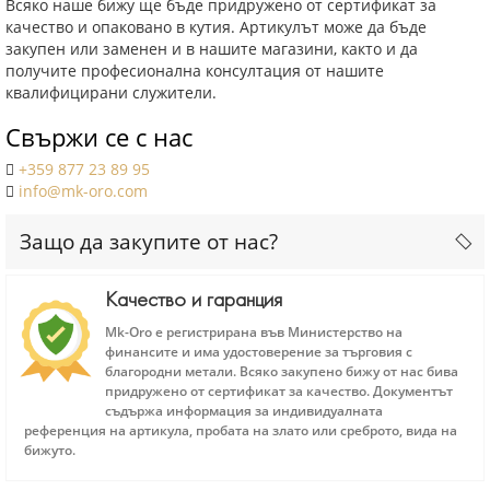
Всяко наше бижу ще бъде придружено от сертификат за
качество и опаковано в кутия. Артикулът може да бъде
закупен или заменен и в нашите магазини, както и да
получите професионална консултация от нашите
квалифицирани служители.
Свържи се с нас
+359 877 23 89 95
info@mk-oro.com
Защо да закупите от нас?
Качество и гаранция
Mk-Oro е регистрирана във Министерство на
финансите и има удостоверение за търговия с
благородни метали. Всяко закупено бижу от нас бива
придружено от сертификат за качество. Документът
съдържа информация за индивидуалната
референция на артикула, пробата на злато или среброто, вида на
бижуто.