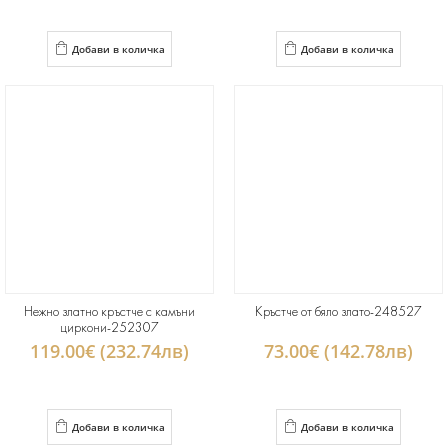
Добави в количка
Добави в количка
Нежно златно кръстче с камъни
Кръстче от бяло злато-248527
циркони-252307
119.00€ (232.74лв)
73.00€ (142.78лв)
Добави в количка
Добави в количка