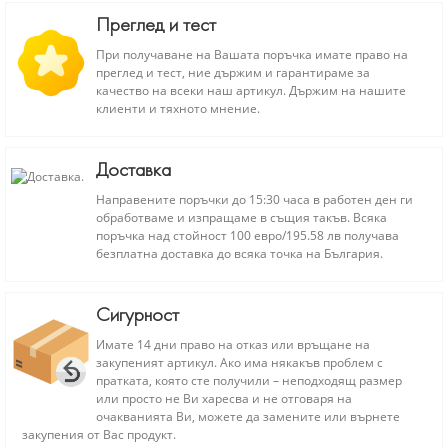
Преглед и тест
При получаване на Вашата поръчка имате право на
преглед и тест, ние държим и гарантираме за
качество на всеки наш артикул. Държим на нашите
клиенти и тяхното мнение.
Доставка
Направените поръчки до 15:30 часа в работен ден ги
обработваме и изпращаме в същия такъв. Всяка
поръчка над стойност 100 евро/195.58 лв получава
безплатна доставка до всяка точка на България.
Сигурност
Имате 14 дни право на отказ или връщане на
закупеният артикул. Ако има някакъв проблем с
пратката, която сте получили – неподходящ размер
или просто не Ви харесва и не отговаря на
очакванията Ви, можете да замените или върнете
закупения от Вас продукт.