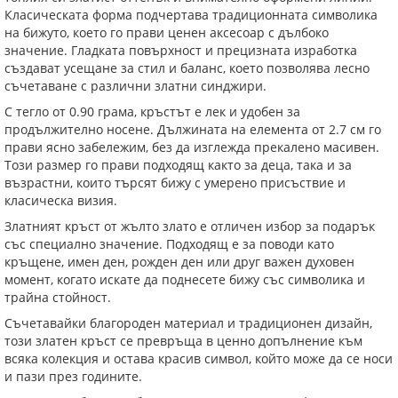
Класическата форма подчертава традиционната символика
на бижуто, което го прави ценен аксесоар с дълбоко
значение. Гладката повърхност и прецизната изработка
създават усещане за стил и баланс, което позволява лесно
съчетаване с различни златни синджири.
С тегло от 0.90 грама, кръстът е лек и удобен за
продължително носене. Дължината на елемента от 2.7 см го
прави ясно забележим, без да изглежда прекалено масивен.
Този размер го прави подходящ както за деца, така и за
възрастни, които търсят бижу с умерено присъствие и
класическа визия.
Златният кръст от жълто злато е отличен избор за подарък
със специално значение. Подходящ е за поводи като
кръщене, имен ден, рожден ден или друг важен духовен
момент, когато искате да поднесете бижу със символика и
трайна стойност.
Съчетавайки благороден материал и традиционен дизайн,
този златен кръст се превръща в ценно допълнение към
всяка колекция и остава красив символ, който може да се носи
и пази през годините.