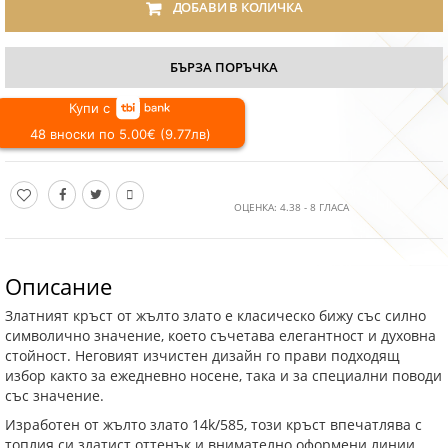
ДОБАВИ В КОЛИЧКА
БЪРЗА ПОРЪЧКА
Купи с
48 вноски по 5.00€ (9.77лв)
ОЦЕНКА:
4.38
-
8
ГЛАСА
Описание
Златният кръст от жълто злато е класическо бижу със силно
символично значение, което съчетава елегантност и духовна
стойност. Неговият изчистен дизайн го прави подходящ
избор както за ежедневно носене, така и за специални поводи
със значение.
Изработен от жълто злато 14k/585, този кръст впечатлява с
топлия си златист оттенък и внимателно оформени линии.