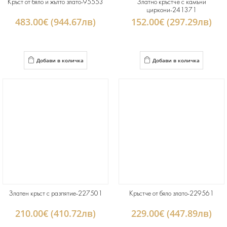
Кръст от бяло и жълто злато-95553
Златно кръстче с камъни
циркони-241371
483.00€ (944.67лв)
152.00€ (297.29лв)
Добави в количка
Добави в количка
Златен кръст с разпятие-227501
Кръстче от бяло злато-229561
210.00€ (410.72лв)
229.00€ (447.89лв)