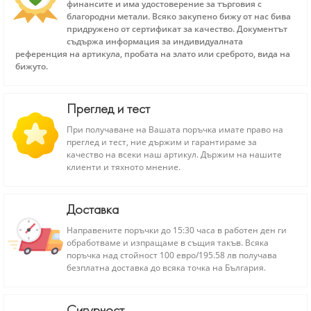
финансите и има удостоверение за търговия с
благородни метали. Всяко закупено бижу от нас бива
придружено от сертификат за качество. Документът
съдържа информация за индивидуалната
референция на артикула, пробата на злато или среброто, вида на
бижуто.
Преглед и тест
При получаване на Вашата поръчка имате право на
преглед и тест, ние държим и гарантираме за
качество на всеки наш артикул. Държим на нашите
клиенти и тяхното мнение.
Доставка
Направените поръчки до 15:30 часа в работен ден ги
обработваме и изпращаме в същия такъв. Всяка
поръчка над стойност 100 евро/195.58 лв получава
безплатна доставка до всяка точка на България.
Сигурност