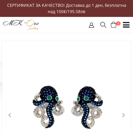
СЕРТИФИКАТ ЗА КАЧЕСТВО! Доставка до 1 ден, безплатна
над 100€/195.58лв
0