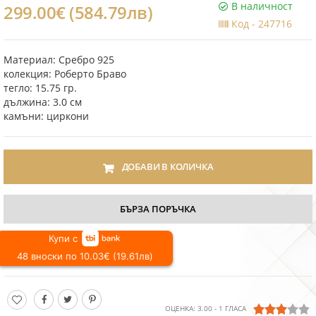
В наличност
299.00€ (584.79лв)
Код -
247716
Материал: Сребро 925
колекция: Роберто Браво
тегло: 15.75 гр.
дължина: 3.0 см
камъни: циркони
ДОБАВИ В КОЛИЧКА
БЪРЗА ПОРЪЧКА
Купи с
48 вноски по 10.03€ (19.61лв)
ОЦЕНКА:
3.00
-
1
ГЛАСА