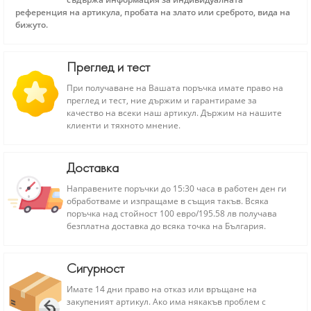
референция на артикула, пробата на злато или среброто, вида на
бижуто.
Преглед и тест
При получаване на Вашата поръчка имате право на
преглед и тест, ние държим и гарантираме за
качество на всеки наш артикул. Държим на нашите
клиенти и тяхното мнение.
Доставка
Направените поръчки до 15:30 часа в работен ден ги
обработваме и изпращаме в същия такъв. Всяка
поръчка над стойност 100 евро/195.58 лв получава
безплатна доставка до всяка точка на България.
Сигурност
Имате 14 дни право на отказ или връщане на
закупеният артикул. Ако има някакъв проблем с