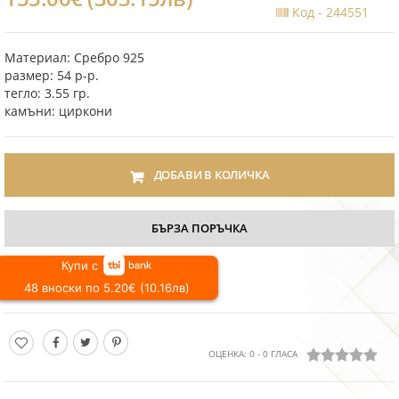
Код -
244551
Материал: Сребро 925
размер: 54 р-р.
тегло: 3.55 гр.
камъни: циркони
ДОБАВИ В КОЛИЧКА
БЪРЗА ПОРЪЧКА
Купи с
48 вноски по 5.20€ (10.16лв)
ОЦЕНКА:
0
-
0
ГЛАСА