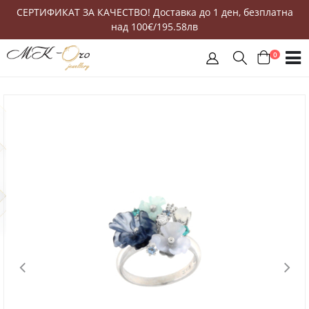
СЕРТИФИКАТ ЗА КАЧЕСТВО! Доставка до 1 ден, безплатна
над 100€/195.58лв
0