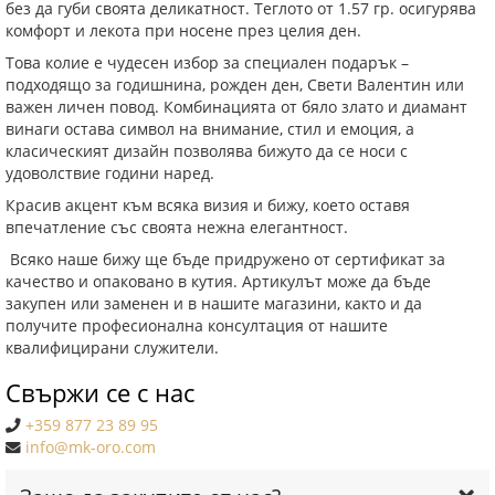
без да губи своята деликатност. Теглото от 1.57 гр. осигурява
комфорт и лекота при носене през целия ден.
Това колие е чудесен избор за специален подарък –
подходящо за годишнина, рожден ден, Свети Валентин или
важен личен повод. Комбинацията от бяло злато и диамант
винаги остава символ на внимание, стил и емоция, а
класическият дизайн позволява бижуто да се носи с
удоволствие години наред.
Красив акцент към всяка визия и бижу, което оставя
впечатление със своята нежна елегантност.
Всяко наше бижу ще бъде придружено от сертификат за
качество и опаковано в кутия. Артикулът може да бъде
закупен или заменен и в нашите магазини, както и да
получите професионална консултация от нашите
квалифицирани служители.
Свържи се с нас
+359 877 23 89 95
info@mk-oro.com