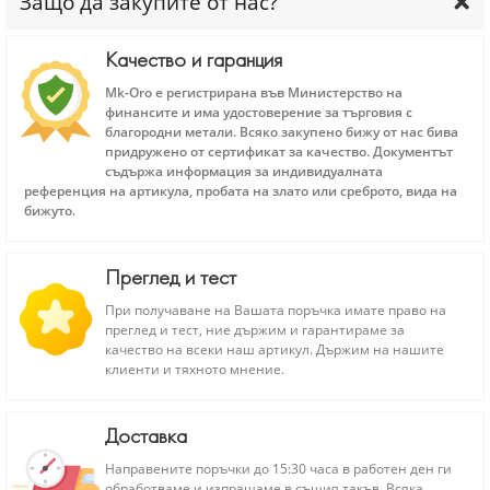
Защо да закупите от нас?
Качество и гаранция
Mk-Oro е регистрирана във Министерство на
финансите и има удостоверение за търговия с
благородни метали. Всяко закупено бижу от нас бива
придружено от сертификат за качество. Документът
съдържа информация за индивидуалната
референция на артикула, пробата на злато или среброто, вида на
бижуто.
Преглед и тест
При получаване на Вашата поръчка имате право на
преглед и тест, ние държим и гарантираме за
качество на всеки наш артикул. Държим на нашите
клиенти и тяхното мнение.
Доставка
Направените поръчки до 15:30 часа в работен ден ги
обработваме и изпращаме в същия такъв. Всяка