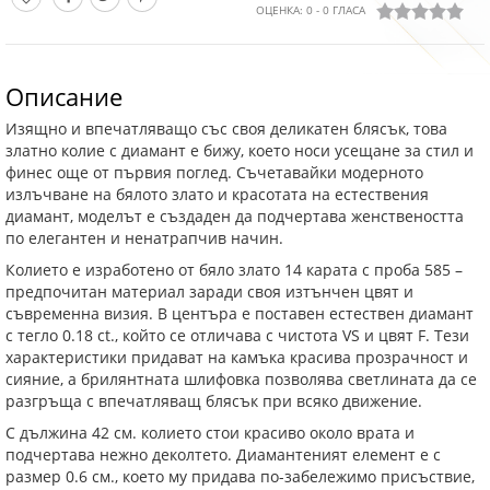
ОЦЕНКА:
0
-
0
ГЛАСА
Описание
Изящно и впечатляващо със своя деликатен блясък, това
златно колие с диамант е бижу, което носи усещане за стил и
финес още от първия поглед. Съчетавайки модерното
излъчване на бялото злато и красотата на естествения
диамант, моделът е създаден да подчертава женствеността
по елегантен и ненатрапчив начин.
Колието е изработено от бяло злато 14 карата с проба 585 –
предпочитан материал заради своя изтънчен цвят и
съвременна визия. В центъра е поставен естествен диамант
с тегло 0.18 ct., който се отличава с чистота VS и цвят F. Тези
характеристики придават на камъка красива прозрачност и
сияние, а брилянтната шлифовка позволява светлината да се
разгръща с впечатляващ блясък при всяко движение.
С дължина 42 см. колието стои красиво около врата и
подчертава нежно деколтето. Диамантеният елемент е с
размер 0.6 см., което му придава по-забележимо присъствие,