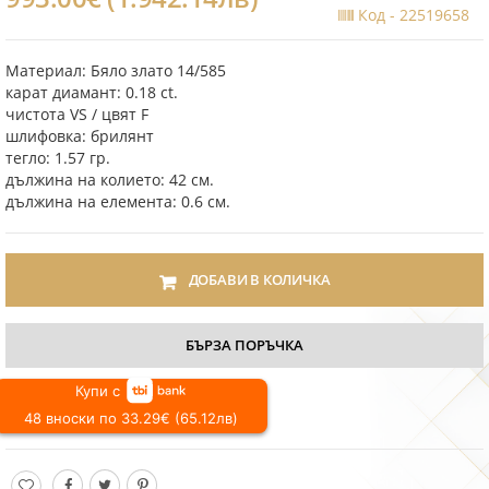
Код -
22519658
Материал: Бяло злато 14/585
карат диамант: 0.18 ct.
чистота VS / цвят F
шлифовка: брилянт
тегло: 1.57 гр.
дължина на колието: 42 см.
дължина на елемента: 0.6 см.
ДОБАВИ В КОЛИЧКА
БЪРЗА ПОРЪЧКА
Купи с
48 вноски по 33.29€ (65.12лв)