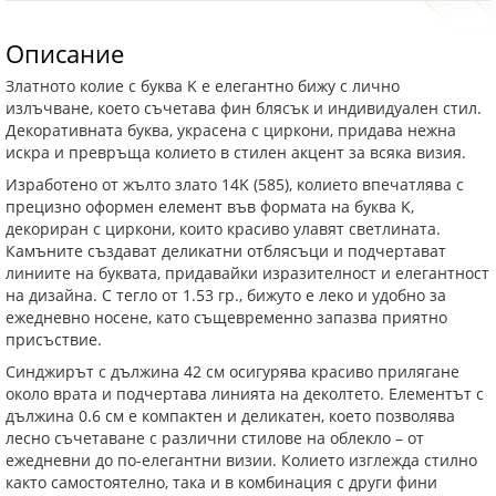
Описание
Златното колие с буква K е елегантно бижу с лично
излъчване, което съчетава фин блясък и индивидуален стил.
Декоративната буква, украсена с циркони, придава нежна
искра и превръща колието в стилен акцент за всяка визия.
Изработено от жълто злато 14K (585), колието впечатлява с
прецизно оформен елемент във формата на буква K,
декориран с циркони, които красиво улавят светлината.
Камъните създават деликатни отблясъци и подчертават
линиите на буквата, придавайки изразителност и елегантност
на дизайна. С тегло от 1.53 гр., бижуто е леко и удобно за
ежедневно носене, като същевременно запазва приятно
присъствие.
Синджирът с дължина 42 см осигурява красиво прилягане
около врата и подчертава линията на деколтето. Елементът с
дължина 0.6 см е компактен и деликатен, което позволява
лесно съчетаване с различни стилове на облекло – от
ежедневни до по-елегантни визии. Колието изглежда стилно
както самостоятелно, така и в комбинация с други фини