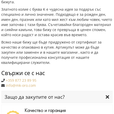
бижута.
Златното колие с буква K е чудесна идея за подарък със
специално и лично значение. Подходящо е за рожден ден,
имен ден, празник или като мил жест към любим човек, чието
име започва с тази буква. Съчетавайки благороден материал
и сияйни камъни, това бижу се превръща в ценен спомен,
който носи радост и остава красив във времето.
Всяко наше бижу ще бъде придружено от сертификат за
качество и опаковано в кутия. Артикулът може да бъде
закупен или заменен и в нашите магазини , както и да
получите професионална консултация от нашите
квалифицирани служители.
Свържи се с нас
+359 877 23 89 95
info@mk-oro.com
Защо да закупите от нас?
Качество и гаранция