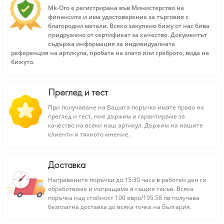
Mk-Oro е регистрирана във Министерство на
финансите и има удостоверение за търговия с
благородни метали. Всяко закупено бижу от нас бива
придружено от сертификат за качество. Документът
съдържа информация за индивидуалната
референция на артикула, пробата на злато или среброто, вида на
бижуто.
Преглед и тест
При получаване на Вашата поръчка имате право на
преглед и тест, ние държим и гарантираме за
качество на всеки наш артикул. Държим на нашите
клиенти и тяхното мнение.
Доставка
Направените поръчки до 15:30 часа в работен ден ги
обработваме и изпращаме в същия такъв. Всяка
поръчка над стойност 100 евро/195.58 лв получава
безплатна доставка до всяка точка на България.