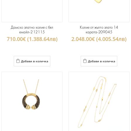
Дамско златно колие с бял
Колие от жълто злато 14
емайл-212115
карата-209045
710.00€ (1.388.64лв)
2.048.00€ (4.005.54лв)
Добави в количка
Добави в количка