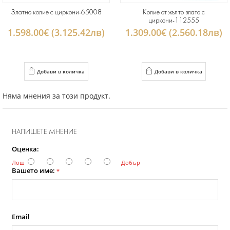
Златно колие с циркони-65008
Колие от жълто злато с
циркони-112555
1.598.00€ (3.125.42лв)
1.309.00€ (2.560.18лв)
Добави в количка
Добави в количка
Няма мнения за този продукт.
НАПИШЕТЕ МНЕНИЕ
Оценка:
Лош
Добър
Вашето име:
*
Email