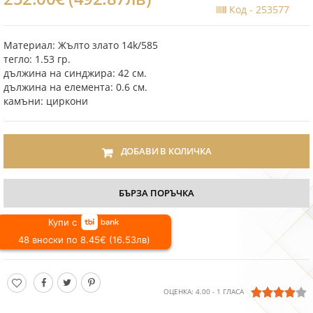
Код -
253577
Материал: Жълто злато 14k/585
тегло: 1.53 гр.
дължина на синджира: 42 см.
дължина на елемента: 0.6 см.
камъни: циркони
ДОБАВИ В КОЛИЧКА
БЪРЗА ПОРЪЧКА
Купи с
48 вноски по 8.45€ (16.53лв)
ОЦЕНКА:
4.00
-
1
ГЛАСА