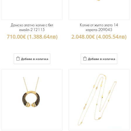
Дамско златно колие с бял
Колие от жълто злато 14
емайл-212115
карата-209045
710.00€ (1.388.64лв)
2.048.00€ (4.005.54лв)
Добави в количка
Добави в количка