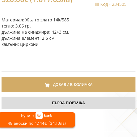
Код -
234505
Материал: Жълто злато 14k/585
тегло: 3.06 гр.
дължина на синджира: 42+3 см.
дължина елемент: 2.5 см.
камъни: циркони
ДОБАВИ В КОЛИЧКА
БЪРЗА ПОРЪЧКА
Купи с
48 вноски по 17.44€ (34.10лв)