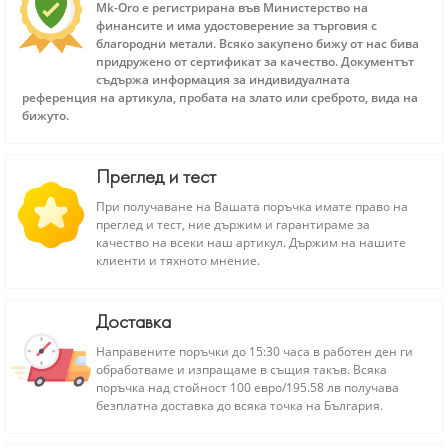
Mk-Oro е регистрирана във Министерство на
финансите и има удостоверение за търговия с
благородни метали. Всяко закупено бижу от нас бива
придружено от сертификат за качество. Документът
съдържа информация за индивидуалната
референция на артикула, пробата на злато или среброто, вида на
бижуто.
Преглед и тест
При получаване на Вашата поръчка имате право на
преглед и тест, ние държим и гарантираме за
качество на всеки наш артикул. Държим на нашите
клиенти и тяхното мнение.
Доставка
Направените поръчки до 15:30 часа в работен ден ги
обработваме и изпращаме в същия такъв. Всяка
поръчка над стойност 100 евро/195.58 лв получава
безплатна доставка до всяка точка на България.