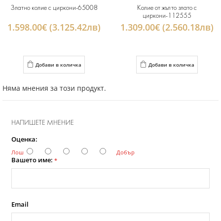
Златно колие с циркони-65008
Колие от жълто злато с
циркони-112555
1.598.00€ (3.125.42лв)
1.309.00€ (2.560.18лв)
Добави в количка
Добави в количка
Няма мнения за този продукт.
НАПИШЕТЕ МНЕНИЕ
Оценка:
Лош
Добър
Вашето име:
*
Email