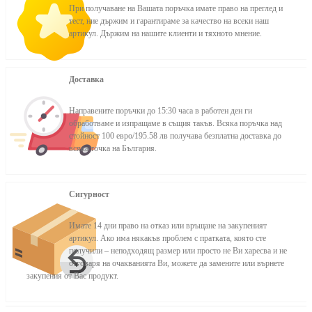
При получаване на Вашата поръчка имате право на преглед и
тест, ние държим и гарантираме за качество на всеки наш
артикул. Държим на нашите клиенти и тяхното мнение.
Доставка
Направените поръчки до 15:30 часа в работен ден ги
обработваме и изпращаме в същия такъв. Всяка поръчка над
стойност 100 евро/195.58 лв получава безплатна доставка до
всяка точка на България.
Сигурност
Имате 14 дни право на отказ или връщане на закупеният
артикул. Ако има някакъв проблем с пратката, която сте
получили – неподходящ размер или просто не Ви харесва и не
отговаря на очакванията Ви, можете да замените или върнете
закупения от Вас продукт.