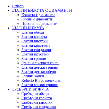
Начало
ЗЛАТНИ БИЖУТА С ДИАМАНТИ
Колиета с диаманти
Обеци с диаманти
Пръстени с диаманти
ЗЛАТНИ БИЖУТА
Златни обеци
Златни колиета
Златни висулки
Златни кръстчета
Златни синджири
Златни пръстени
Златни гривни
Гривни с червен конец
Златни детски гривни
Златни детски обеци
Брачни халки
Roberto Bravo колекция
Златни мъжки гривни
СРЕБЪРНИ БИЖУТА
Сребърни обeци
Сребърни колиета
Сребърни висулки
Сребърни синджири