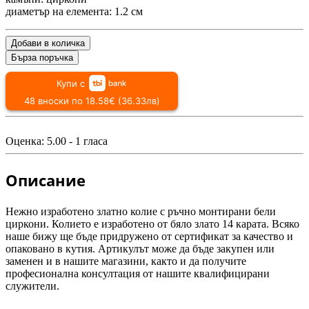
диаметър на елемента: 1.2 см
Добави в количка
Бърза поръчка
Купи с
48 вноски по 18.58€ (36.33лв)
Оценка:
5.00
-
1
гласа
Описание
Нежно изработено златно колие с ръчно монтирани бели
циркони. Колието е изработено от бяло злато 14 карата. Всяко
наше бижу ще бъде придружено от сертификат за качество и
опаковано в кутия. Артикулът може да бъде закупен или
заменен и в нашите магазини, както и да получите
професионална консултация от нашите квалифицирани
служители.