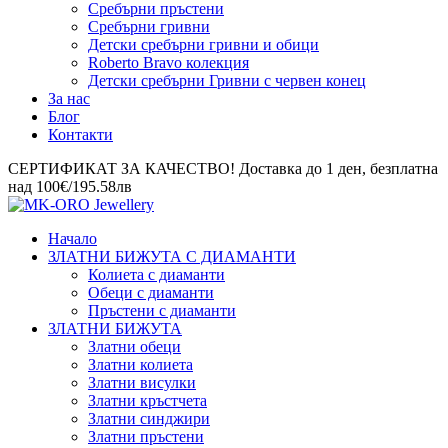
Сребърни пръстени
Сребърни гривни
Детски сребърни гривни и обици
Roberto Bravo колекция
Детски сребърни Гривни с червен конец
За нас
Блог
Контакти
СЕРТИФИКАТ ЗА КАЧЕСТВО! Доставка до 1 ден, безплатна
над 100€/195.58лв
Начало
ЗЛАТНИ БИЖУТА С ДИАМАНТИ
Колиета с диаманти
Обеци с диаманти
Пръстени с диаманти
ЗЛАТНИ БИЖУТА
Златни обеци
Златни колиета
Златни висулки
Златни кръстчета
Златни синджири
Златни пръстени