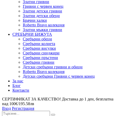
Златни гривни
Гривни с червен конец
Златни детски гривни
Златни детски обеци
Брачни халки
Roberto Bravo колекция
Златни мъжки гривни
СРЕБЪРНИ БИЖУТА
Сребърни обeци
Сребърни колиета
Сребърни висулки
Сребърни синджири
Сребърни пръстени
Сребърни гривни
Детски сребърни гривни и обици
Roberto Bravo колекция
Детски сребърни Гривни с червен конец
За нас
Блог
Контакти
СЕРТИФИКАТ ЗА КАЧЕСТВО! Доставка до 1 ден, безплатна
над 100€/195.58лв
Вход
Регистрация