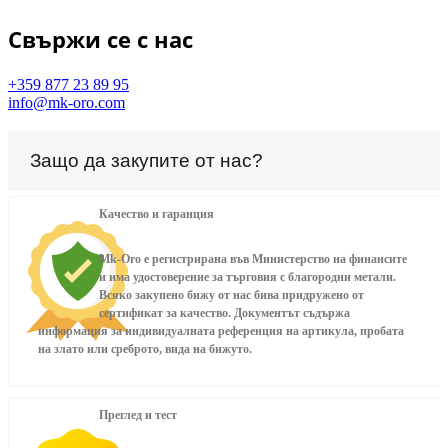
Свържи се с нас
+359 877 23 89 95
info@mk-oro.com
Защо да закупите от нас?
Качество и гаранция
Mk-Oro е регистрирана във Министерство на финансите
и има удостоверение за търговия с благородни метали.
Всяко закупено бижу от нас бива придружено от
сертификат за качество. Документът съдържа
информация за индивидуалната референция на артикула, пробата
на злато или среброто, вида на бижуто.
Преглед и тест