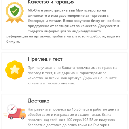
Качество и гаранция
Mk-Oro е регистрирана във Министерство на
финансите и има удостоверение за търговия с
благородни метали. Всяко закупено бижу от нас бива
придружено от сертификат за качество. Документът
съдържа информация за индивидуалната
референция на артикула, пробата на злато или среброто, вида на
бижуто.
Преглед и тест
При получаване на Вашата поръчка имате право на
преглед и тест, ние държим и гарантираме за
качество на всеки наш артикул. Държим на нашите
клиенти и тяхното мнение.
Доставка
Направените поръчки до 15:30 часа в работен ден ги
обработваме и изпращаме в същия такъв. Всяка
поръчка над стойност 100 евро/195.58 лв получава
безплатна доставка до всяка точка на България.