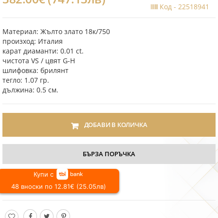
Код -
22518941
Материал: Жълто злато 18к/750
произход: Италия
карат диаманти: 0.01 ct.
чистота VS / цвят G-H
шлифовка: брилянт
тегло: 1.07 гр.
дължина: 0.5 см.
ДОБАВИ В КОЛИЧКА
БЪРЗА ПОРЪЧКА
Купи с
48 вноски по 12.81€ (25.05лв)