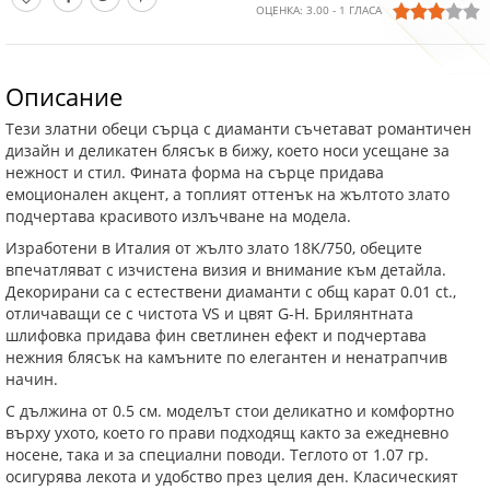
ОЦЕНКА:
3.00
-
1
ГЛАСА
Описание
Тези златни обеци сърца с диаманти съчетават романтичен
дизайн и деликатен блясък в бижу, което носи усещане за
нежност и стил. Фината форма на сърце придава
емоционален акцент, а топлият оттенък на жълтото злато
подчертава красивото излъчване на модела.
Изработени в Италия от жълто злато 18K/750, обеците
впечатляват с изчистена визия и внимание към детайла.
Декорирани са с естествени диаманти с общ карат 0.01 ct.,
отличаващи се с чистота VS и цвят G-H. Брилянтната
шлифовка придава фин светлинен ефект и подчертава
нежния блясък на камъните по елегантен и ненатрапчив
начин.
С дължина от 0.5 см. моделът стои деликатно и комфортно
върху ухото, което го прави подходящ както за ежедневно
носене, така и за специални поводи. Теглото от 1.07 гр.
осигурява лекота и удобство през целия ден. Класическият