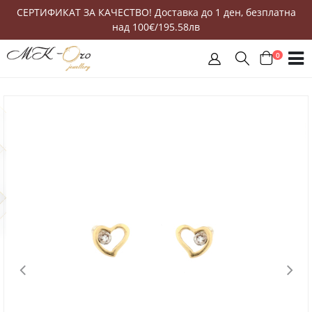
СЕРТИФИКАТ ЗА КАЧЕСТВО! Доставка до 1 ден, безплатна
над 100€/195.58лв
0