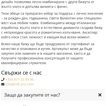
дизайн позволява лесно комбиниране с други бижута от
жълто злато и допълва визията с финес.
Тези обеци са прекрасен избор за подарък с лично значение
– за рожден ден, годишнина, Свети Валентин или специален
жест към любим човек. Комбинацията между италианска
изработка, жълто злато и естествени диаманти създава бижу
с непреходна красота и романтично излъчване. Аксесоар,
който носи стил, нежност и емоция във всеки момент.
Всяко наше бижу ще бъде придружено от сертификат за
качество и опаковано в кутия. Артикулът може да бъде
закупен или заменен и в нашите магазини, както и да
получите професионална консултация от нашите
квалифицирани служители.
Свържи се с нас
+359 877 23 89 95
info@mk-oro.com
Защо да закупите от нас?