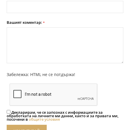
Вашият коментар:
*
Забележка: HTML не се потдържа!
Декларирам, че се запознах с информациите за
обработката на личните ми данни, както и за правата ми,
посочени в
общите условия