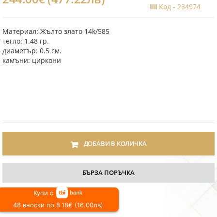
Код -
234974
Материал: Жълто злато 14k/585
тегло: 1.48 гр.
диаметър: 0.5 см.
камъни: циркони
ДОБАВИ В КОЛИЧКА
БЪРЗА ПОРЪЧКА
Купи с
48 вноски по 8.18€ (16.00лв)