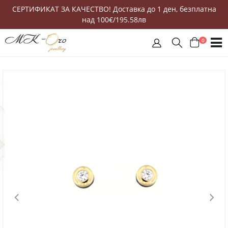
СЕРТИФИКАТ ЗА КАЧЕСТВО! Доставка до 1 ден, безплатна
над 100€/195.58лв
0