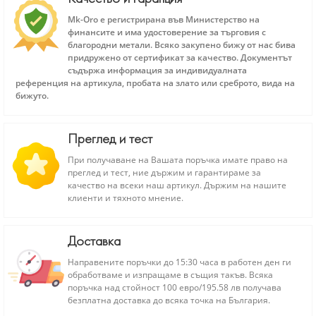
Mk-Oro е регистрирана във Министерство на
финансите и има удостоверение за търговия с
благородни метали. Всяко закупено бижу от нас бива
придружено от сертификат за качество. Документът
съдържа информация за индивидуалната
референция на артикула, пробата на злато или среброто, вида на
бижуто.
Преглед и тест
При получаване на Вашата поръчка имате право на
преглед и тест, ние държим и гарантираме за
качество на всеки наш артикул. Държим на нашите
клиенти и тяхното мнение.
Доставка
Направените поръчки до 15:30 часа в работен ден ги
обработваме и изпращаме в същия такъв. Всяка
поръчка над стойност 100 евро/195.58 лв получава
безплатна доставка до всяка точка на България.