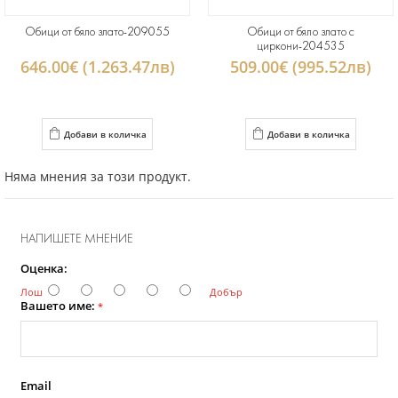
Обици от бяло злато-209055
Обици от бяло злато с
циркони-204535
646.00€ (1.263.47лв)
509.00€ (995.52лв)
Добави в количка
Добави в количка
Няма мнения за този продукт.
НАПИШЕТЕ МНЕНИЕ
Оценка:
Лош
Добър
Вашето име:
*
Email