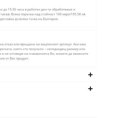
 до 15:30 часа в работен ден ги обработваме и
акъв. Всяка поръчка над стойност 100 евро/195.58 лв
доставка до всяка точка на България.
на отказ или връщане на закупеният артикул. Ако има
ратката, която сте получили – неподходящ размер или
а и не отговаря на очакванията Ви, можете да замените
ия от Вас продукт.