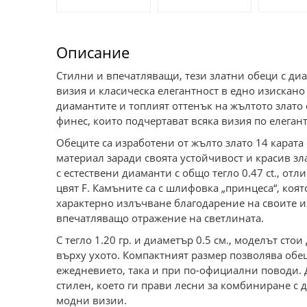
Описание
Стилни и впечатляващи, тези златни обеци с ди
визия и класическа елегантност в едно изискано
диамантите и топлият оттенък на жълтото злато 
финес, които подчертават всяка визия по елеган
Обеците са изработени от жълто злато 14 карата
материал заради своята устойчивост и красив зл
с естествени диаманти с общо тегло 0.47 ct., отл
цвят F. Камъните са с шлифовка „принцеса“, коя
характерно излъчване благодарение на своите 
впечатляващо отражение на светлината.
С тегло 1.20 гр. и диаметър 0.5 см., моделът ст
върху ухото. Компактният размер позволява обец
ежедневието, така и при по-официални поводи. 
стилен, което ги прави лесни за комбиниране с 
модни визии.