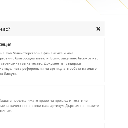
нас?
анция
ана във Министерство на финансите и има
рговия с благородни метали. Всяко закупено бижу от нас
 сертификат за качество. Документът съдържа
видуалната референция на артикула, пробата на злато
на бижуто.
ашата поръчка имате право на преглед и тест, ние
ме за качество на всеки наш артикул. Държим на нашите
мнение.