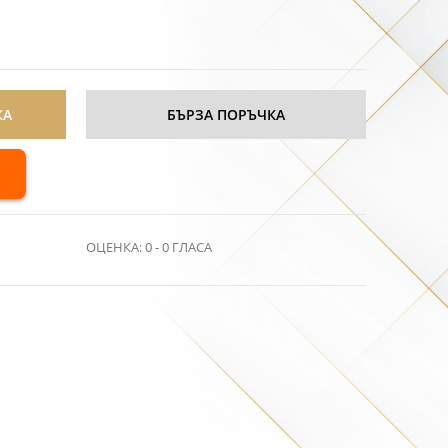
КА
БЪРЗА ПОРЪЧКА
ОЦЕНКА:
0
-
0
ГЛАСА