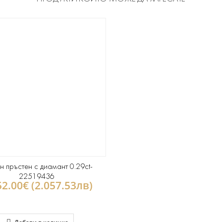
н пръстен с диамант 0.29ct-
22519436
52.00€ (2.057.53лв)