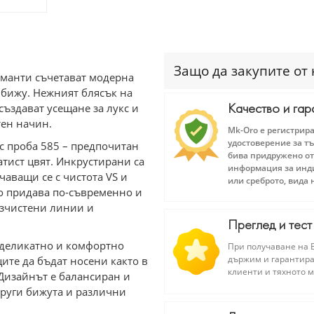
Защо да закупите от 
аманти съчетават модерна
 бижу. Нежният блясък на
Качество и гар
създават усещане за лукс и
тен начин.
Mk-Oro е регистрир
удостоверение за тъ
 с проба 585 – предпочитан
бива придружено от
атист цвят. Инкрустирани са
информация за инди
ичаващи се с чистота VS и
или среброто, вида 
то придава по-съвременно и
изчистени линии и
Преглед и тест
ои деликатно и комфортно
При получаване на В
държим и гарантира
ите да бъдат носени както в
клиенти и тяхното 
Дизайнът е балансиран и
други бижута и различни