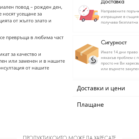
Доставка
циален повод – рожден ден,
Направените поръчки
 носят усещане за
изпращаме в същия т
ията от жълто злато и
получава безплатна 
.
и се превръща в любима част
Сигурност
Имате 14 дни право 
кат за качество и
някакъв проблем с п
упен или заменен и в нашите
просто не Ви харесв
онсултация от нашите
или върнете закупен
Доставки и цени
Плащане
ПРОДУКТИ КОИТО МОЖЕ ДА ХАРЕСАТЕ