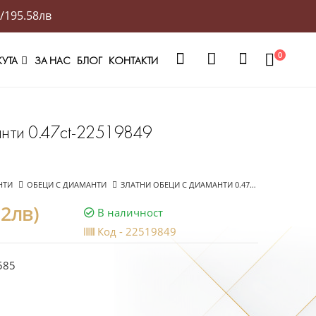
/195.58лв
0
ЖУТА
ЗА НАС
БЛОГ
КОНТАКТИ
анти 0.47ct-22519849
НТИ
ОБЕЦИ С ДИАМАНТИ
ЗЛАТНИ ОБЕЦИ С ДИАМАНТИ 0.47CT-22519849
12лв)
В наличност
Код -
22519849
585