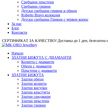
Сребърни пръстени
Сребърни гривни
Детски сребърни гривни и обици
Roberto Bravo колекция
Детски сребърни Гривни с червен конец
За нас
Блог
Контакти
СЕРТИФИКАТ ЗА КАЧЕСТВО! Доставка до 1 ден, безплатна на
Начало
ЗЛАТНИ БИЖУТА С ДИАМАНТИ
Колиета с диаманти
Обеци с диаманти
Пръстени с диаманти
ЗЛАТНИ БИЖУТА
Златни обеци
Златни колиета
Златни висулки
Златни кръстчета
Златни синджири
Златни пръстени
Златни гривни