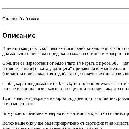
Оценка:
0
-
0
гласа
Описание
Впечатляващи със своя блясък и изискана визия, тези златни об
диамантени шлифовки придава на модела стилно и модерно излъ
Обеците са изработени от бяло злато 14 карата с проба 585 – м
и цвят F, а шлифовката „принцеса“ придава на камъните отличи
брилянтна шлифовка, която добавя още повече сияние и завърш
С общ карат на диамантите 0.75 ct., тези обеци впечатляват с 
носене и стилна визия както за специални поводи, така и за по
Този модел е прекрасен избор за подарък при годишнина, рожде
и изтънчен вкус.
Бижу, което съчетава модерна елегантност и красиво сияние, п
Всяко наше бижу ще бъде придружено от сертификат за качеств
консултация от нашите квалифицирани служители.