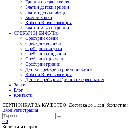
Гривни с червен конец
Златни детски гривни
Златни детски обеци
Брачни халки
Roberto Bravo колекция
Златни мъжки гривни
СРЕБЪРНИ БИЖУТА
Сребърни обeци
Сребърни колиета
Сребърни висулки
Сребърни синджири
Сребърни пръстени
Сребърни гривни
Детски сребърни гривни и обици
Roberto Bravo колекция
Детски сребърни Гривни с червен конец
За нас
Блог
Контакти
СЕРТИФИКАТ ЗА КАЧЕСТВО! Доставка до 1 ден, безплатна на
Вход
Регистрация
0
0
Количката е празна