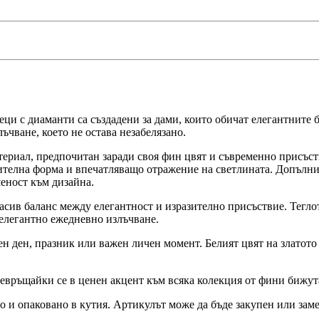
еци с диаманти са създадени за дами, които обичат елегантните 
чване, което не остава незабелязано.
атериал, предпочитан заради своя фин цвят и съвременно присъств
телна форма и впечатляващо отражение на светлината. Допълните
еност към дизайна.
красив баланс между елегантност и изразително присъствие. Тегло
-елегантно ежедневно излъчване.
н ден, празник или важен личен момент. Белият цвят на златото
ревръщайки се в ценен акцент към всяка колекция от фини бижут
о и опаковано в кутия. Артикулът може да бъде закупен или зам