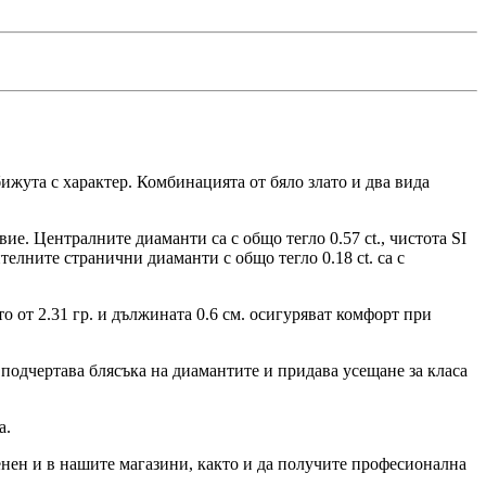
бижута с характер. Комбинацията от бяло злато и два вида
ие. Централните диаманти са с общо тегло 0.57 ct., чистота SI
лните странични диаманти с общо тегло 0.18 ct. са с
то от 2.31 гр. и дължината 0.6 см. осигуряват комфорт при
 подчертава блясъка на диамантите и придава усещане за класа
а.
енен и в нашите магазини, както и да получите професионална