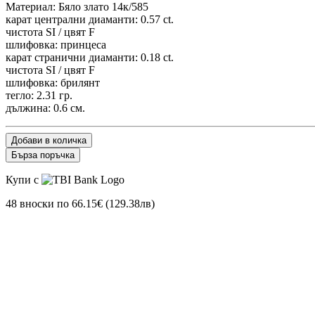
Материал: Бяло злато 14к/585
карат централни диаманти: 0.57 ct.
чистота SI / цвят F
шлифовка: принцеса
карат странични диаманти: 0.18 ct.
чистота SI / цвят F
шлифовка: брилянт
тегло: 2.31 гр.
дължина: 0.6 см.
Добави в количка
Бърза поръчка
Купи с
48 вноски по 66.15€ (129.38лв)