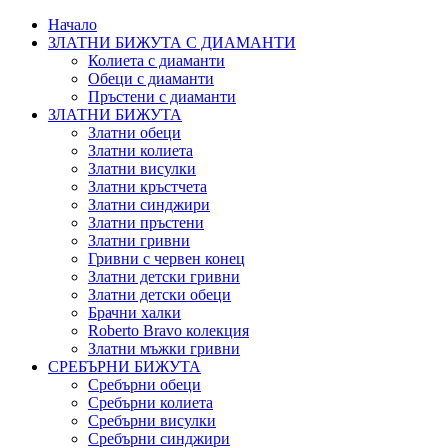
Начало
ЗЛАТНИ БИЖУТА С ДИАМАНТИ
Колиета с диаманти
Обеци с диаманти
Пръстени с диаманти
ЗЛАТНИ БИЖУТА
Златни обеци
Златни колиета
Златни висулки
Златни кръстчета
Златни синджири
Златни пръстени
Златни гривни
Гривни с червен конец
Златни детски гривни
Златни детски обеци
Брачни халки
Roberto Bravo колекция
Златни мъжки гривни
СРЕБЪРНИ БИЖУТА
Сребърни обeци
Сребърни колиета
Сребърни висулки
Сребърни синджири