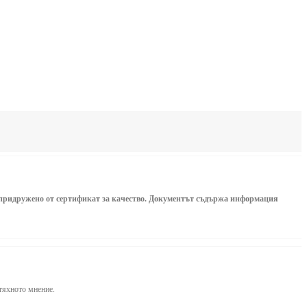
а придружено от сертификат за качество. Документът съдържа информация
 тяхното мнение.