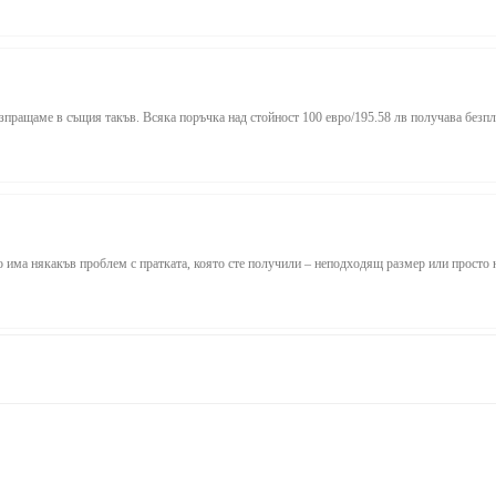
зпращаме в същия такъв. Всяка поръчка над стойност 100 евро/195.58 лв получава безпл
о има някакъв проблем с пратката, която сте получили – неподходящ размер или просто н