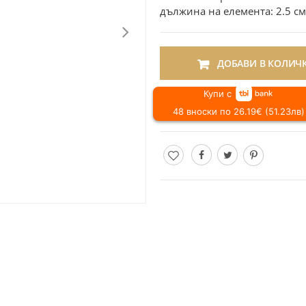
дължина на елемента: 2.5 с
ДОБАВИ В КОЛИЧ
Купи с
48 вноски по 26.19€ (51.23лв)