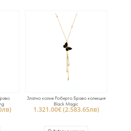
Браво
Златно колие Роберто Браво колекция
ng
Black Magic
0лв)
1.321.00€ (2.583.65лв)