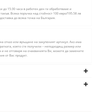
 до 15:30 часа в работен ден ги обработваме и
акъв. Всяка поръчка над стойност 100 евро/195.58 лв
доставка до всяка точка на България.
на отказ или връщане на закупеният артикул. Ако има
ратката, която сте получили – неподходящ размер или
а и не отговаря на очакванията Ви, можете да замените
ия от Вас продукт.