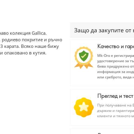
Защо да закупите от 
аво колекция Gallica.
о, родиево покритие и ръчно
Качество и гар
3 карата. Всяко наше бижу
и опаковано в кутия.
Mk-Oro е регистрир
удостоверение за тъ
бива придружено от
информация за инди
или среброто, вида 
Преглед и тест
При получаване на В
държим и гарантира
клиенти и тяхното 