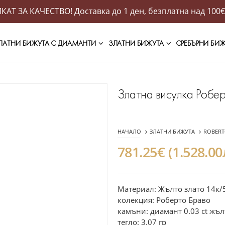
АТ ЗА КАЧЕСТВО! Доставка до 1 ден, безплатна над 100€
ЛАТНИ БИЖУТА С ДИАМАНТИ
ЗЛАТНИ БИЖУТА
СРЕБЪРНИ БИ
Златна висулка Робер
НАЧАЛО
ЗЛАТНИ БИЖУТА
ROBERT
781.25€ (1.528.00
Материал: Жълто злато 14к/
колекция: Роберто Браво
камъни: диамант 0.03 ct жълт
тегло: 3.07 гр