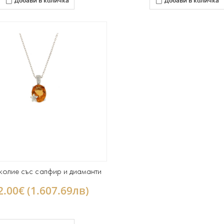
Добави в количка
Добави в количка
колие със сапфир и диаманти
2.00€ (1.607.69лв)