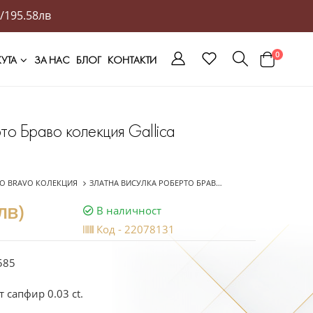
/195.58лв
0
ЖУТА
ЗА НАС
БЛОГ
КОНТАКТИ
то Браво колекция Gallica
O BRAVO КОЛЕКЦИЯ
ЗЛАТНА ВИСУЛКА РОБЕРТО БРАВО КОЛЕКЦИЯ GALLICA
лв)
В наличност
Код -
22078131
585
 сапфир 0.03 ct.