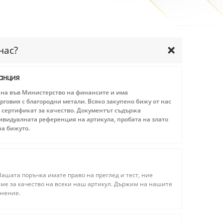
нас?
анция
ана във Министерство на финансите и има
рговия с благородни метали. Всяко закупено бижу от нас
 сертификат за качество. Документът съдържа
видуалната референция на артикула, пробата на злато
на бижуто.
ашата поръчка имате право на преглед и тест, ние
ме за качество на всеки наш артикул. Държим на нашите
мнение.