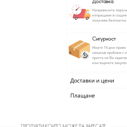
Доставка
Направените поръчки
изпращаме в същия т
получава безплатна 
Сигурност
Имате 14 дни право 
някакъв проблем с п
просто не Ви харесв
или върнете закупен
Доставки и цени
Плащане
ПРОДУКТИ КОИТО МОЖЕ ДА ХАРЕСАТЕ