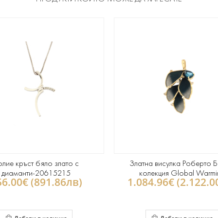
олие кръст бяло злато с
Златна висулка Роберто 
диаманти-20615215
колекция Global Warmi
56.00€ (891.86лв)
1.084.96€ (2.122.0