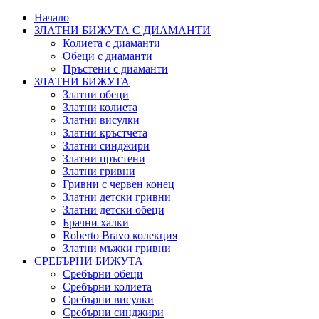
Начало
ЗЛАТНИ БИЖУТА С ДИАМАНТИ
Колиета с диаманти
Обеци с диаманти
Пръстени с диаманти
ЗЛАТНИ БИЖУТА
Златни обеци
Златни колиета
Златни висулки
Златни кръстчета
Златни синджири
Златни пръстени
Златни гривни
Гривни с червен конец
Златни детски гривни
Златни детски обеци
Брачни халки
Roberto Bravo колекция
Златни мъжки гривни
СРЕБЪРНИ БИЖУТА
Сребърни обeци
Сребърни колиета
Сребърни висулки
Сребърни синджири