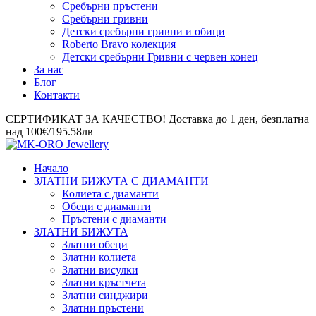
Сребърни пръстени
Сребърни гривни
Детски сребърни гривни и обици
Roberto Bravo колекция
Детски сребърни Гривни с червен конец
За нас
Блог
Контакти
СЕРТИФИКАТ ЗА КАЧЕСТВО! Доставка до 1 ден, безплатна
над 100€/195.58лв
Начало
ЗЛАТНИ БИЖУТА С ДИАМАНТИ
Колиета с диаманти
Обеци с диаманти
Пръстени с диаманти
ЗЛАТНИ БИЖУТА
Златни обеци
Златни колиета
Златни висулки
Златни кръстчета
Златни синджири
Златни пръстени