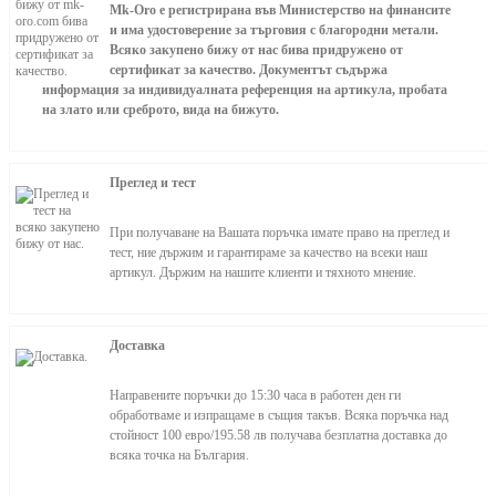
Mk-Oro е регистрирана във Министерство на финансите
и има удостоверение за търговия с благородни метали.
Всяко закупено бижу от нас бива придружено от
сертификат за качество. Документът съдържа
информация за индивидуалната референция на артикула, пробата
на злато или среброто, вида на бижуто.
Преглед и тест
При получаване на Вашата поръчка имате право на преглед и
тест, ние държим и гарантираме за качество на всеки наш
артикул. Държим на нашите клиенти и тяхното мнение.
Доставка
Направените поръчки до 15:30 часа в работен ден ги
обработваме и изпращаме в същия такъв. Всяка поръчка над
стойност 100 евро/195.58 лв получава безплатна доставка до
всяка точка на България.