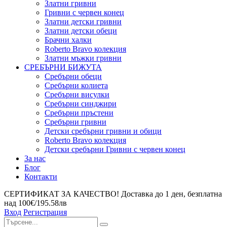
Златни гривни
Гривни с червен конец
Златни детски гривни
Златни детски обеци
Брачни халки
Roberto Bravo колекция
Златни мъжки гривни
СРЕБЪРНИ БИЖУТА
Сребърни обeци
Сребърни колиета
Сребърни висулки
Сребърни синджири
Сребърни пръстени
Сребърни гривни
Детски сребърни гривни и обици
Roberto Bravo колекция
Детски сребърни Гривни с червен конец
За нас
Блог
Контакти
СЕРТИФИКАТ ЗА КАЧЕСТВО! Доставка до 1 ден, безплатна
над 100€/195.58лв
Вход
Регистрация