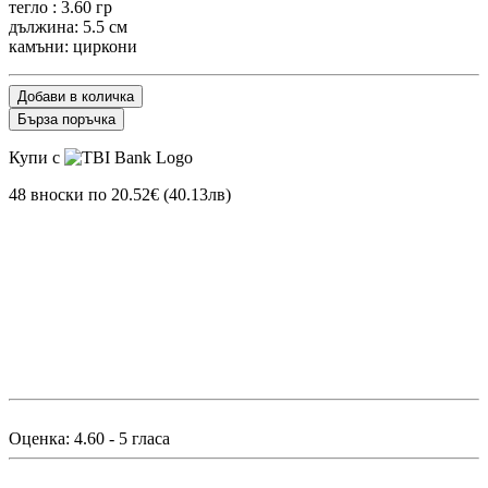
тегло : 3.60 гр
дължина: 5.5 см
камъни: циркони
Добави в количка
Бърза поръчка
Купи с
48 вноски по 20.52€ (40.13лв)
Оценка:
4.60
-
5
гласа