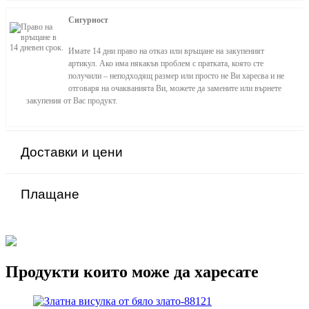
Сигурност
Имате 14 дни право на отказ или връщане на закупеният
артикул. Ако има някакъв проблем с пратката, която сте
получили – неподходящ размер или просто не Ви харесва и не
отговаря на очакванията Ви, можете да замените или върнете
закупения от Вас продукт.
Доставки и цени
Плащане
Продукти които може да харесате