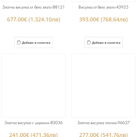
Златна висулка от бяло злато-88121
Висулка от бяло злато-43935
677.00€ (1.324.10лв)
393.00€ (768.64лв)
Добави в количка
Добави в количка
Златна висулка с циркони-83036
Златна висулка плочка-96627
241.00€ (471.36лв)
277.00€ (541.76лв)