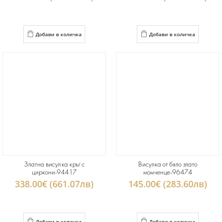
Добави в количка
Добави в количка
Златна висулка кръг с
Висулка от бяло злато
циркони-94417
момченце-96474
338.00€ (661.07лв)
145.00€ (283.60лв)
Добави в количка
Добави в количка