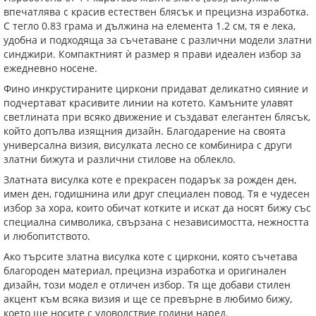
впечатлява с красив естествен блясък и прецизна изработка.
С тегло 0.83 грама и дължина на елемента 1.2 см, тя е лека,
удобна и подходяща за съчетаване с различни модели златни
синджири. Компактният ѝ размер я прави идеален избор за
ежедневно носене.
Фино инкрустираните циркони придават деликатно сияние и
подчертават красивите линии на котето. Камъните улавят
светлината при всяко движение и създават елегантен блясък,
който допълва изящния дизайн. Благодарение на своята
универсална визия, висулката лесно се комбинира с други
златни бижута и различни стилове на облекло.
Златната висулка коте е прекрасен подарък за рожден ден,
имен ден, годишнина или друг специален повод. Тя е чудесен
избор за хора, които обичат котките и искат да носят бижу със
специална символика, свързана с независимостта, нежността
и любопитството.
Ако търсите златна висулка коте с циркони, която съчетава
благороден материал, прецизна изработка и оригинален
дизайн, този модел е отличен избор. Тя ще добави стилен
акцент към всяка визия и ще се превърне в любимо бижу,
което ще носите с удоволствие години наред.