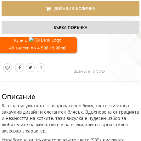
ДОБАВИ В КОЛИЧКА
БЪРЗА ПОРЪЧКА
Купи с
48 вноски по 4.59€ (8.98лв)
ОЦЕНКА:
0
-
0
ГЛАСА
Описание
Златна висулка коте – очарователно бижу, което съчетава
закачлив дизайн и елегантен блясък. Вдъхновена от грацията
и нежността на котките, тази висулка е чудесен избор за
любителите на животните и за всеки, който търси стилен
аксесоар с характер.
Изработена от 14-каратово жълто злато (585), висулката