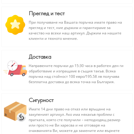
Преглед и тест
При получаване на Вашата поръчка имате право на
преглед и тест, ние държим и гарантираме за
качество на всеки наш артикул. Държим на нашите
клиенти и тяхното мнение.
Доставка
Направените поръчки до 15:30 часа в работен ден ги
обработваме и изпращаме в същия такъв. Всяка
поръчка над стойност 100 евро/195.58 лв получава
безплатна доставка до всяка точка на България.
Сигурност
Имате 14 дни право на отказ или връщане на
закупеният артикул. Ако има някакъв проблем с
пратката, която сте получили – неподходящ размер
или просто не Ви харесва и не отговаря на
очакванията Ви, можете да замените или върнете