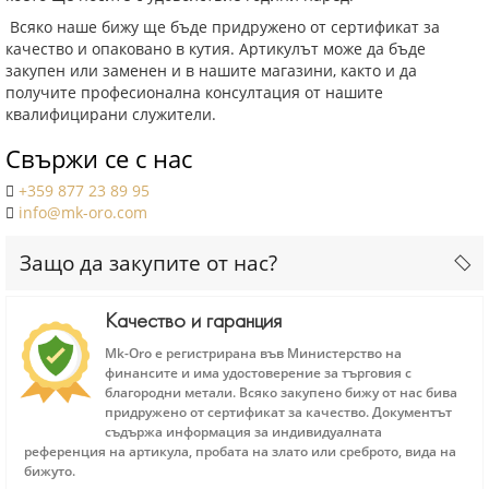
Всяко наше бижу ще бъде придружено от сертификат за
качество и опаковано в кутия. Артикулът може да бъде
закупен или заменен и в нашите магазини, както и да
получите професионална консултация от нашите
квалифицирани служители.
Свържи се с нас
+359 877 23 89 95
info@mk-oro.com
Защо да закупите от нас?
Качество и гаранция
Mk-Oro е регистрирана във Министерство на
финансите и има удостоверение за търговия с
благородни метали. Всяко закупено бижу от нас бива
придружено от сертификат за качество. Документът
съдържа информация за индивидуалната
референция на артикула, пробата на злато или среброто, вида на
бижуто.