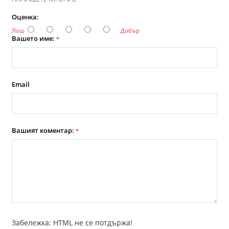
Оценка:
Лош
Добър
Вашето име:
*
Email
Вашият коментар:
*
Забележка: HTML не се потдържа!