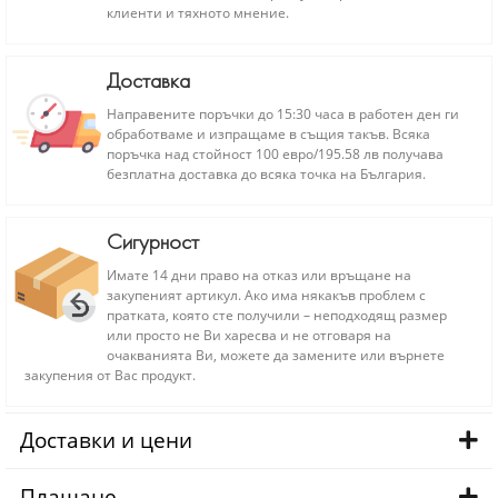
клиенти и тяхното мнение.
Доставка
Направените поръчки до 15:30 часа в работен ден ги
обработваме и изпращаме в същия такъв. Всяка
поръчка над стойност 100 евро/195.58 лв получава
безплатна доставка до всяка точка на България.
Сигурност
Имате 14 дни право на отказ или връщане на
закупеният артикул. Ако има някакъв проблем с
пратката, която сте получили – неподходящ размер
или просто не Ви харесва и не отговаря на
очакванията Ви, можете да замените или върнете
закупения от Вас продукт.
Доставки и цени
Плащане