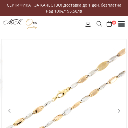
СЕРТИФИКАТ ЗА КАЧЕСТВО! Доставка до 1 ден, безплатна
над 100€/195.58лв
0