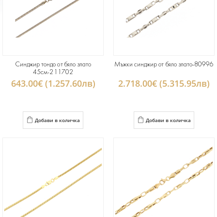
Синджир тондо от бяло злато
Мъжки синджир от бяло злато-80996
45см-211702
643.00€ (1.257.60лв)
2.718.00€ (5.315.95лв)
Добави в количка
Добави в количка