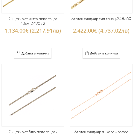
Синджир от жълто злато тондо
Златен синджир тип ланец-248560
40см-249032
1.134.00€ (2.217.91лв)
2.422.00€ (4.737.02лв)
Добави в количка
Добави в количка
Синджир от бяло злато тондо -
Златен синджир анкара - розово