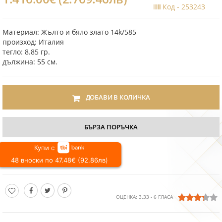
Код -
253243
Материал: Жълто и бяло злато 14k/585
произход: Италия
тегло: 8.85 гр.
дължина: 55 см.
ДОБАВИ В КОЛИЧКА
БЪРЗА ПОРЪЧКА
Купи с
48 вноски по 47.48€ (92.86лв)
ОЦЕНКА:
3.33
-
6
ГЛАСА