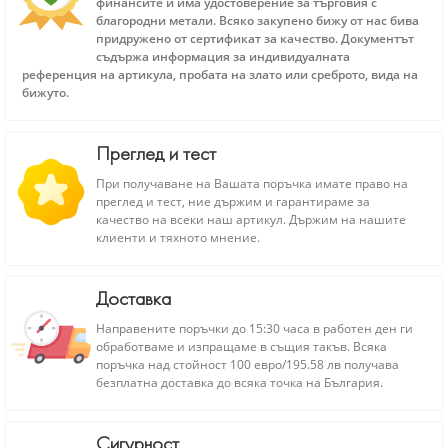
финансите и има удостоверение за търговия с
благородни метали. Всяко закупено бижу от нас бива
придружено от сертификат за качество. Документът
съдържа информация за индивидуалната
референция на артикула, пробата на злато или среброто, вида на
бижуто.
Преглед и тест
При получаване на Вашата поръчка имате право на
преглед и тест, ние държим и гарантираме за
качество на всеки наш артикул. Държим на нашите
клиенти и тяхното мнение.
Доставка
Направените поръчки до 15:30 часа в работен ден ги
обработваме и изпращаме в същия такъв. Всяка
поръчка над стойност 100 евро/195.58 лв получава
безплатна доставка до всяка точка на България.
Сигурност