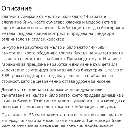
Описание
Златният синджир от жълто и бяло злато 14 карата е
елегантно бижу, което съчетава класика и модерен стил в
едно изискано изпълнение. Комбинацията от два благородни
метала създава красив контраст и придава на синджира
отличителен и стилен характер.
Бижуто е изработено от жълто и бяло злато 14k (585) –
съчетание, което обединява топлия блясък на жълтото злато
с фината елегантност на бялото. Произходът му от Италия е
гаранция за прецизна изработка и внимание към детайла,
характерни за утвърдената италианска бижутерия. С тегло от
8.85 грама синджирът създава усещане за стабилност и
стойност, като същевременно остава удобен за носене.
Дизайнът се отличава с хармонично редуване или
съчетаване на жълто и бяло злато, което придава динамика и
стил на бижуто. Този тип синджир е универсален и може да се
носи както самостоятелно, така и в комбинация с висулка.
С дължина от 55 см синджирът стои елегантно около врата и
е подходящ както за мъже, така и за жени. Той може да бъде
част от ежедневна визия или да допълни по-официално