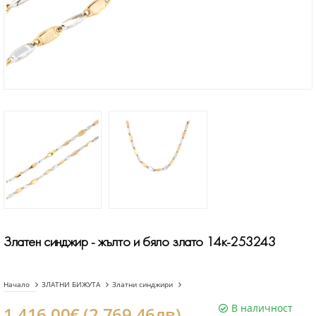
Златен синджир - жълто и бяло злато 14к-253243
Начало
ЗЛАТНИ БИЖУТА
Златни синджири
В наличност
1.416.00€ (2.769.46лв)