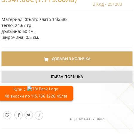
Код -
251263
Материал: Жълто злато 14k/585
тегло: 24.67 гр.
дължина: 60 см.
широчина: 0.5 см.
ДОБАВИ В КОЛИЧКА
БЪРЗА ПОРЪЧКА
Купи с
48 вноски по 115.78€ (226.45лв)
ОЦЕНКА:
4.43
-
7
ГЛАСА