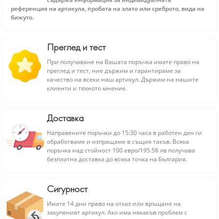
референция на артикула, пробата на злато или среброто, вида на
бижуто.
Преглед и тест
При получаване на Вашата поръчка имате право на
преглед и тест, ние държим и гарантираме за
качество на всеки наш артикул. Държим на нашите
клиенти и тяхното мнение.
Доставка
Направените поръчки до 15:30 часа в работен ден ги
обработваме и изпращаме в същия такъв. Всяка
поръчка над стойност 100 евро/195.58 лв получава
безплатна доставка до всяка точка на България.
Сигурност
Имате 14 дни право на отказ или връщане на
закупеният артикул. Ако има някакъв проблем с