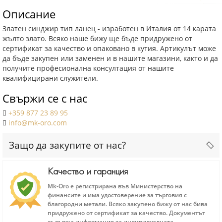
Описание
Златен синджир тип ланец - изработен в Италия от 14 карата
жълто злато. Всяко наше бижу ще бъде придружено от
сертификат за качество и опаковано в кутия. Артикулът може
да бъде закупен или заменен и в нашите магазини, както и да
получите професионална консултация от нашите
квалифицирани служители.
Свържи се с нас
+359 877 23 89 95
info@mk-oro.com
Защо да закупите от нас?
Качество и гаранция
Mk-Oro е регистрирана във Министерство на
финансите и има удостоверение за търговия с
благородни метали. Всяко закупено бижу от нас бива
придружено от сертификат за качество. Документът
съдържа информация за индивидуалната