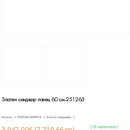
Златен синджир ланец 60 см-251263
Начало
ЗЛАТНИ БИЖУТА
Златни синджири
В наличност
3.947.00€ (7.719.66лв)