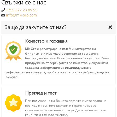
Свържи се с нас
+359 877 23 89 95
info@mk-oro.com
Защо да закупите от нас?
Качество и гаранция
Mk-Oro е регистрирана във Министерство на
финансите и има удостоверение за търговия с
благородни метали. Всяко закупено бижу от нас бива
придружено от сертификат за качество. Документът
съдържа информация за индивидуалната
референция на артикула, пробата на злато или среброто, вида на
бижуто.
Преглед и тест
При получаване на Вашата поръчка имате право на
преглед и тест, ние държим и гарантираме за
качество на всеки наш артикул. Държим на нашите
клиенти и тяхното мнение.