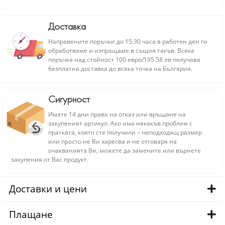
Доставка
Направените поръчки до 15:30 часа в работен ден ги
обработваме и изпращаме в същия такъв. Всяка
поръчка над стойност 100 евро/195.58 лв получава
безплатна доставка до всяка точка на България.
Сигурност
Имате 14 дни право на отказ или връщане на
закупеният артикул. Ако има някакъв проблем с
пратката, която сте получили – неподходящ размер
или просто не Ви харесва и не отговаря на
очакванията Ви, можете да замените или върнете
закупения от Вас продукт.
Доставки и цени
Плащане