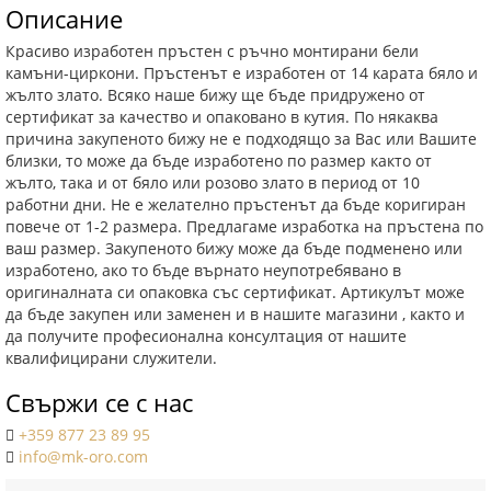
Описание
Красиво изработен пръстен с ръчно монтирани бели
камъни-циркони. Пръстенът е изработен от 14 карата бяло и
жълто злато. Всяко наше бижу ще бъде придружено от
сертификат за качество и опаковано в кутия. По някаква
причина закупеното бижу не е подходящо за Вас или Вашите
близки, то може да бъде изработено по размер както от
жълто, така и от бяло или розово злато в период от 10
работни дни. Не е желателно пръстенът да бъде коригиран
повече от 1-2 размера. Предлагаме изработка на пръстена по
ваш размер. Закупеното бижу може да бъде подменено или
изработено, ако то бъде върнато неупотребявано в
оригиналната си опаковка със сертификат. Артикулът може
да бъде закупен или заменен и в нашите магазини , както и
да получите професионална консултация от нашите
квалифицирани служители.
Свържи се с нас
+359 877 23 89 95
info@mk-oro.com