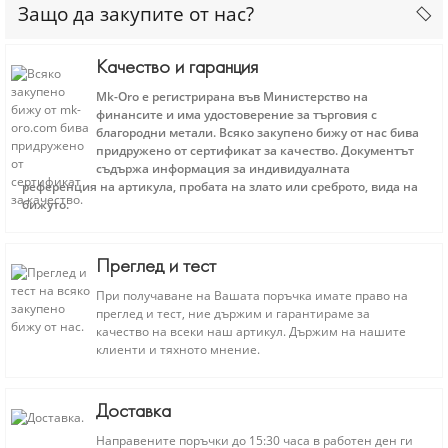
Защо да закупите от нас?
Качество и гаранция
Mk-Oro е регистрирана във Министерство на
финансите и има удостоверение за търговия с
благородни метали. Всяко закупено бижу от нас бива
придружено от сертификат за качество. Документът
съдържа информация за индивидуалната
референция на артикула, пробата на злато или среброто, вида на
бижуто.
Преглед и тест
При получаване на Вашата поръчка имате право на
преглед и тест, ние държим и гарантираме за
качество на всеки наш артикул. Държим на нашите
клиенти и тяхното мнение.
Доставка
Направените поръчки до 15:30 часа в работен ден ги