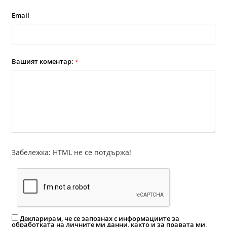
Email
Вашият коментар:
*
Забележка: HTML не се потдържа!
Декларирам, че се запознах с информациите за
обработката на личните ми данни, както и за правата ми,