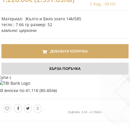
Код -
93101
Материал: Жълто и Бяло злато 14k/585
тегло : 7.66 гр размер: 52
камъни: циркони
ДОБАВИ В КОЛИЧКА
БЪРЗА ПОРЪЧКА
Купи с
48 вноски по 41.11€ (80.40лв)
ОЦЕНКА:
3.50
-
4
ГЛАСА