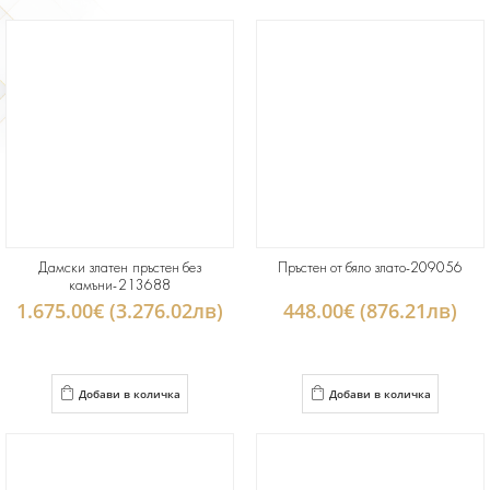
Дамски златен пръстен без
Пръстен от бяло злато-209056
камъни-213688
1.675.00€ (3.276.02лв)
448.00€ (876.21лв)
Добави в количка
Добави в количка