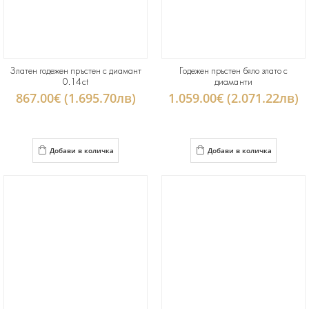
Златен годежен пръстен с диамант
Годежен пръстен бяло злато с
0.14ct
диаманти
867.00€ (1.695.70лв)
1.059.00€ (2.071.22лв)
Добави в количка
Добави в количка