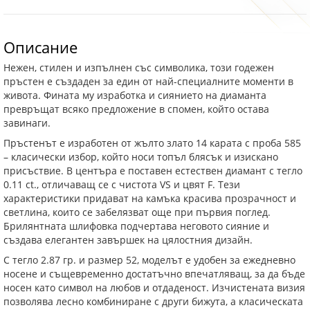
Описание
Нежен, стилен и изпълнен със символика, този годежен
пръстен е създаден за един от най-специалните моменти в
живота. Фината му изработка и сиянието на диаманта
превръщат всяко предложение в спомен, който остава
завинаги.
Пръстенът е изработен от жълто злато 14 карата с проба 585
– класически избор, който носи топъл блясък и изискано
присъствие. В центъра е поставен естествен диамант с тегло
0.11 ct., отличаващ се с чистота VS и цвят F. Тези
характеристики придават на камъка красива прозрачност и
светлина, които се забелязват още при първия поглед.
Брилянтната шлифовка подчертава неговото сияние и
създава елегантен завършек на цялостния дизайн.
С тегло 2.87 гр. и размер 52, моделът е удобен за ежедневно
носене и същевременно достатъчно впечатляващ, за да бъде
носен като символ на любов и отдаденост. Изчистената визия
позволява лесно комбиниране с други бижута, а класическата