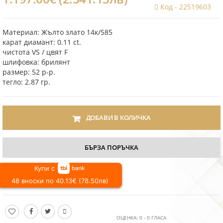
Код -
22519603
Материал: Жълто злато 14к/585
карат диамант: 0.11 ct.
чистота VS / цвят F
шлифовка: брилянт
размер: 52 р-р.
тегло: 2.87 гр.
ДОБАВИ В КОЛИЧКА
БЪРЗА ПОРЪЧКА
Купи с
48 вноски по 40.13€ (78.50лв)
ОЦЕНКА:
0
-
0
ГЛАСА