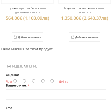
Годежен пръстен бяло злато с
Годежен пръстен жълто злато с
диаманти и топаз
диаманти
564.00€ (1.103.09лв)
1.350.00€ (2.640.37лв)
Добави в количка
Добави в количка
Няма мнения за този продукт.
НАПИШЕТЕ МНЕНИЕ
Оценка:
Лош
Добър
Вашето име:
*
Email