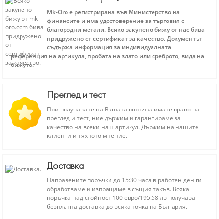
Mk-Oro е регистрирана във Министерство на
финансите и има удостоверение за търговия с
благородни метали. Всяко закупено бижу от нас бива
придружено от сертификат за качество. Документът
съдържа информация за индивидуалната
референция на артикула, пробата на злато или среброто, вида на
бижуто.
Преглед и тест
При получаване на Вашата поръчка имате право на
преглед и тест, ние държим и гарантираме за
качество на всеки наш артикул. Държим на нашите
клиенти и тяхното мнение.
Доставка
Направените поръчки до 15:30 часа в работен ден ги
обработваме и изпращаме в същия такъв. Всяка
поръчка над стойност 100 евро/195.58 лв получава
безплатна доставка до всяка точка на България.