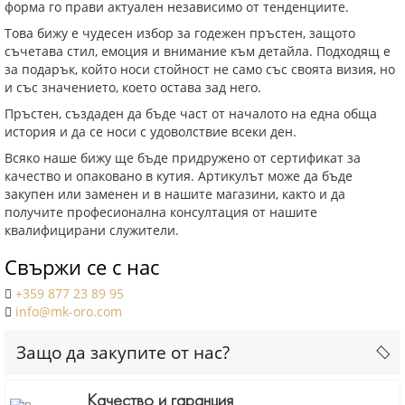
форма го прави актуален независимо от тенденциите.
Това бижу е чудесен избор за годежен пръстен, защото
съчетава стил, емоция и внимание към детайла. Подходящ е
за подарък, който носи стойност не само със своята визия, но
и със значението, което остава зад него.
Пръстен, създаден да бъде част от началото на една обща
история и да се носи с удоволствие всеки ден.
Всяко наше бижу ще бъде придружено от сертификат за
качество и опаковано в кутия. Артикулът може да бъде
закупен или заменен и в нашите магазини, както и да
получите професионална консултация от нашите
квалифицирани служители.
Свържи се с нас
+359 877 23 89 95
info@mk-oro.com
Защо да закупите от нас?
Качество и гаранция