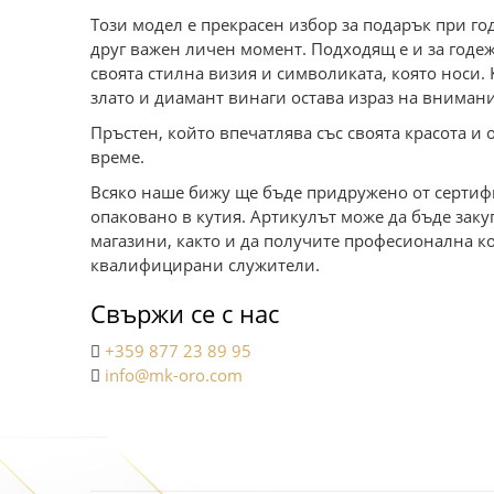
Този модел е прекрасен избор за подарък при г
друг важен личен момент. Подходящ е и за годе
своята стилна визия и символиката, която носи
злато и диамант винаги остава израз на внимани
Пръстен, който впечатлява със своята красота и 
време.
Всяко наше бижу ще бъде придружено от сертифи
опаковано в кутия. Артикулът може да бъде зак
магазини, както и да получите професионална к
квалифицирани служители.
Свържи се с нас
+359 877 23 89 95
info@mk-oro.com