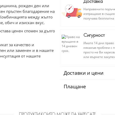
Доставка
одишнина, рожден ден или
Направените поръчки
жен пръстен благодарение на
изпращаме в същия т
. Комбинацията между жълто
получава безплатна 
е, обич и изискан вкус.
остава ценен спомен за дълго
Сигурност
Имате 14 дни право 
кат за качество и
някакъв проблем с п
упен или заменен и в нашите
просто не Ви харесв
онсултация от нашите
или върнете закупен
Доставки и цени
Плащане
ПРОДУКТИ КОИТО МОЖЕ ДА ХАРЕСАТЕ