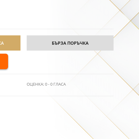
КА
БЪРЗА ПОРЪЧКА
ОЦЕНКА:
0
-
0
ГЛАСА