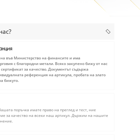
нас?
анция
ана във Министерство на финансите и има
рговия с благородни метали. Всяко закупено бижу от нас
 сертификат за качество. Документът съдържа
видуалната референция на артикула, пробата на злато
на бижуто.
ашата поръчка имате право на преглед и тест, ние
ме за качество на всеки наш артикул. Държим на нашите
мнение.