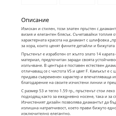
Описание
Изискан и стилен, този златен пръстен с диаман
визия и елегантен блясък. Съчетавайки топлия о
характерната красота на диамант с шлифовка „пр
за хора, които ценят фините детайли и бижутата 
Пръстенът е изработен от жълто злато 14 карата 
материал, предпочитан заради своята устойчивос
излъчване. В центъра е поставен естествен диаман
отличаващ се с чистота VS и цвят F. Камъкът е с
придава съвременен характер и впечатляваща иг
благодарение на своите изчистени линии и пре
С размер 53 и тегло 1.59 гр., пръстенът стои лек
подходящ както за ежедневно носене, така и за 
Изчистеният дизайн позволява диамантът да бъд
излишна натрапчивост, което прави бижуто ед
изключително елегантно.