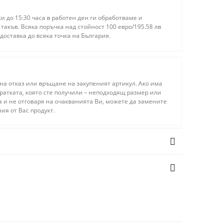
 до 15:30 часа в работен ден ги обработваме и
акъв. Всяка поръчка над стойност 100 евро/195.58 лв
доставка до всяка точка на България.
на отказ или връщане на закупеният артикул. Ако има
ратката, която сте получили – неподходящ размер или
а и не отговаря на очакванията Ви, можете да замените
ия от Вас продукт.