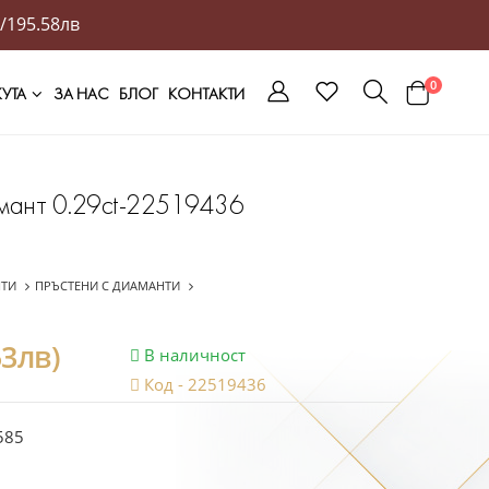
/195.58лв
0
ЖУТА
ЗА НАС
БЛОГ
КОНТАКТИ
амант 0.29ct-22519436
НТИ
ПРЪСТЕНИ С ДИАМАНТИ
53лв)
В наличност
Код -
22519436
585