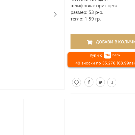
шлифовка: принцеса
размер: 53 р-р.
тегло: 1.59 гр.
ДОБАВИ В КОЛИЧ
Купи с
48 вноски по 35.27€ (68.99лв)