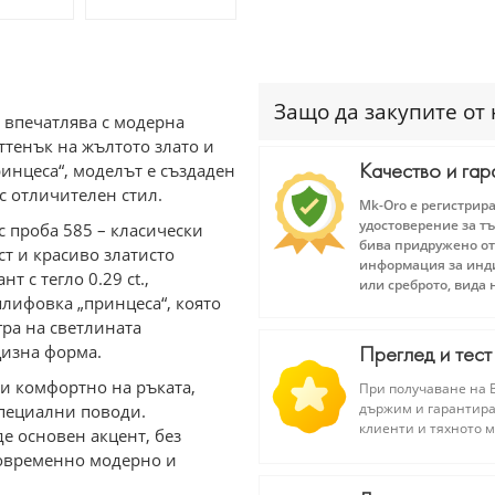
Защо да закупите от 
т впечатлява с модерна
ттенък на жълтото злато и
Качество и гар
инцеса“, моделът е създаден
с отличителен стил.
Mk-Oro е регистрир
удостоверение за тъ
с проба 585 – класически
бива придружено от
т и красиво златисто
информация за инди
т с тегло 0.29 ct.,
или среброто, вида 
 шлифовка „принцеса“, която
ра на светлината
цизна форма.
Преглед и тест
о и комфортно на ръката,
При получаване на В
държим и гарантира
специални поводи.
клиенти и тяхното 
е основен акцент, без
новременно модерно и