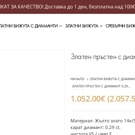
АТ ЗА КАЧЕСТВО! Доставка до 1 ден, безплатна над 100€
ЛАТНИ БИЖУТА С ДИАМАНТИ
ЗЛАТНИ БИЖУТА
СРЕБЪРНИ БИ
Златен пръстен с ди
НАЧАЛО
ЗЛАТНИ БИЖУТА С ДИАМА
ЗЛАТЕН ПРЪСТЕН С ДИАМАНТ 0.29CT-22519436
1.052.00€ (2.057.
Материал: Жълто злато 14к/
карат диамант: 0.29 ct.
чистота VS / цвят F