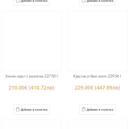
Добави в количка
Добави в количка
Златен кръст с разпятие-227501
Кръстче от бяло злато-229561
210.00€ (410.72лв)
229.00€ (447.89лв)
Добави в количка
Добави в количка