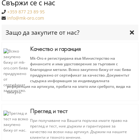
Свържи се с нас
+359 877 23 89 95
info@mk-oro.com
Защо да закупите от нас?
Качество и гаранция
Mk-Oro е регистрирана във Министерство на
финансите и има удостоверение за търговия с
благородни метали. Всяко закупено бижу от нас бива
придружено от сертификат за качество. Документът
съдържа информация за индивидуалната
референция на артикула, пробата на злато или среброто, вида на
бижуто.
Преглед и тест
При получаване на Вашата поръчка имате право на
преглед и тест, ние държим и гарантираме за
качество на всеки наш артикул. Държим на нашите
клиенти и тяхното мнение.