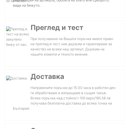
референция на артикула, пробата на злато или среброто,
вида на бижуто.
Преглед и тест
При получаване на Вашата поръчка имате право
на преглед и тест, ние държим и гарантираме за
качество на всеки наш артикул. Държим на
нашите клиенти и тяхното мнение.
Доставка
Направените поръчки до 15:30 часа в работен ден
ги обработваме и изпращаме в същия такъв.
Всяка поръчка над стойност 100 евро/195.58 лв
получава безплатна доставка до всяка точка на
България.