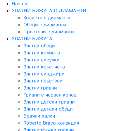
Начало
ЗЛАТНИ БИЖУТА С ДИАМАНТИ
Колиета с диаманти
Обеци с диаманти
Пръстени с диаманти
ЗЛАТНИ БИЖУТА
Златни обеци
Златни колиета
Златни висулки
Златни кръстчета
Златни синджири
Златни пръстени
Златни гривни
Гривни с червен конец
Златни детски гривни
Златни детски обеци
Брачни халки
Roberto Bravo колекция
Златни мъжки гривни