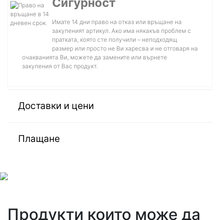
Сигурност
Имате 14 дни право на отказ или връщане на
закупеният артикул. Ако има някакъв проблем с
пратката, която сте получили – неподходящ
размер или просто не Ви харесва и не отговаря на
очакванията Ви, можете да замените или върнете
закупения от Вас продукт.
Доставки и цени
Плащане
Продукти които може да