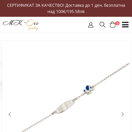
СЕРТИФИКАТ ЗА КАЧЕСТВО! Доставка до 1 ден, безплатна
над 100€/195.58лв
0