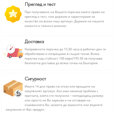
Преглед и тест
При получаване на Вашата поръчка имате право на
преглед и тест, ние държим и гарантираме за
качество на всеки наш артикул. Държим на нашите
клиенти и тяхното мнение.
Доставка
Направените поръчки до 15:30 часа в работен ден ги
обработваме и изпращаме в същия такъв. Всяка
поръчка над стойност 100 евро/195.58 лв получава
безплатна доставка до всяка точка на България.
Сигурност
Имате 14 дни право на отказ или връщане на
закупеният артикул. Ако има някакъв проблем с
пратката, която сте получили – неподходящ размер
или просто не Ви харесва и не отговаря на
очакванията Ви, можете да замените или върнете
закупения от Вас продукт.